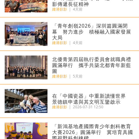
影傳遞長征精神
維港掠影
|
4天前
「青年創嶺2026」深圳篇圓滿閉
幕 努力進步 積極融入國家發展
大局
維港掠影
|
4天前
北優青第四屆執行委員會就職典禮
圓滿舉行 攜手共築北都青年新藍
圖
維港掠影
|
5天前
在「中國瓷器」中重新讀懂世界
景德鎮申遺與其文明互鑒啟示
維港掠影
|
2026-07-31 12:50
「新鴻基地產國際青少年創科教育
大賽2026」圓滿舉行 冀培育具國
際視野科創棟樑