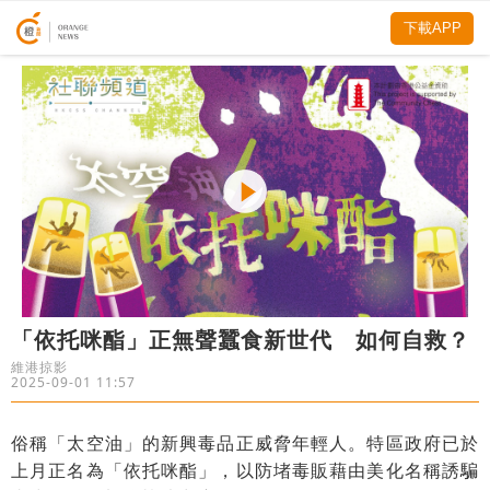
下載APP
「依托咪酯」正無聲蠶食新世代 如何自救？
維港掠影
2025-09-01 11:57
俗稱「太空油」的新興毒品正威脅年輕人。特區政府已於
上月正名為「依托咪酯」，以防堵毒販藉由美化名稱誘騙