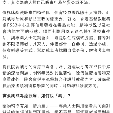
支，其次為他人對自己吸毒行為的質疑或不滿。
依托咪酯使吸毒門檻變低，但背後成癮風險令人擔憂。針
對戒毒治療和預防重吸同樣重要。就此，香港基督教服務
處PS33中心先評估用藥者在毒品功能、精神狀況以及社
會功能方面的狀態。繼而判斷用藥者適合於社區戒毒生
活、與專業人士定期會面，還是以住院模式脫癮。輔導對
象不限濫藥者，其家人、伴侶都會一併參與。透過小組、
個案輔導等方式，幫助戒毒者找回自我身份，解決吸毒根
源。
提供院舍戒毒的香港戒毒會，著手處理吸毒者在成長中累
積的深層問題，削弱毒品對其重要性。除價值觀培養和家
庭重建外，院舍會與主流學校合作設計教學內容，確保學
員治療後順利銜接學業的同時，能夠尋找發展方向。
當孤獨成為流行病，如何脫「獨」？
藥物輔導有如「清抽屜」——專業人士與用藥者共同面對
背後的創傷與強烈孤單感，絕不容易。讓濫藥者感受到身