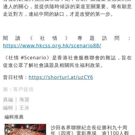
邊人的關心，並提供隨時傾訴的渠道至關重要。唯有願意
走近對方，連結中間的缺口，才是改變的第一步。
閱讀《社情》專題訪問：
https://www.hkcss.org.hk/scenario88/
《社情 #Scenario》是香港社會服務聯會的雜誌，旨在
促進公眾了解社會議題及相關民生福利政策。
昔日社情：
https://shorturl.at/uzCY6
圖：客戶提供
責編 | 海源
編輯 | 王冰
編輯推薦
沙田各界聯辦紀念長征勝利九十周
年《四渡》電影專場 逾1100人觀