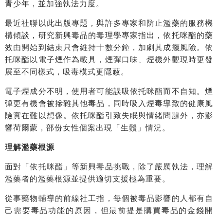
青少年，並加強執法力度。
最近社聯以此出版專題，與許多專家和防止濫藥的服務機
構傾談，研究新興毒品的毒理學專家指出，依托咪酯的藥
效由開始到結束只會維持十數分鐘，加劇其成癮風險。依
托咪酯以電子煙作為載具，煙彈口味、煙機外觀現時更發
展至不同樣式，吸毒模式更隱蔽。
電子煙成分不明，使用者可能誤吸依托咪酯而不自知。煙
彈更有機會被摻雜其他毒品，同時吸入煙毒導致的健康風
險實在難以想像。依托咪酯引致失眠與情緒問題外，亦影
響荷爾蒙，部份女性個案出現「生鬚」情況。
理解濫藥根源
面對「依托咪酯」等新興毒品挑戰，除了嚴厲執法，理解
濫藥者的濫藥根源並提供適切支援極為重要。
從事藥物輔導的前線社工指，每個被毒品影響的人都有自
己需要毒品功能的原因，但最前提是購買毒品的金錢開