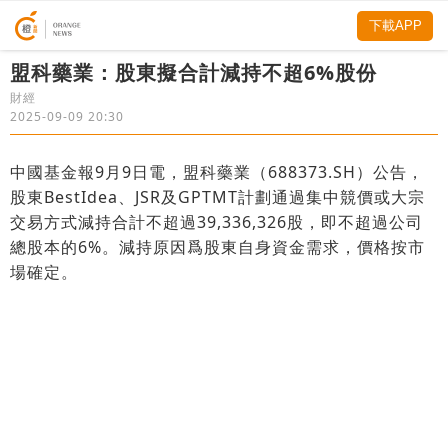
下載APP
盟科藥業：股東擬合計減持不超6%股份
財經
2025-09-09 20:30
中國基金報9月9日電，盟科藥業（688373.SH）公告，
股東BestIdea、JSR及GPTMT計劃通過集中競價或大宗
交易方式減持合計不超過39,336,326股，即不超過公司
總股本的6%。減持原因爲股東自身資金需求，價格按市
場確定。