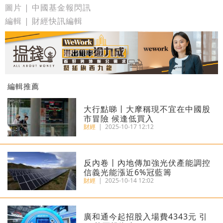
圖片 | 中國基金報閃訊
編輯 | 財經快訊編輯
編輯推薦
大行點睇丨大摩稱現不宜在中國股
市冒險 候逢低買入
財經
|
2025-10-17 12:12
反內卷丨內地傳加強光伏產能調控
信義光能漲近6%冠藍籌
財經
|
2025-10-14 12:02
廣和通今起招股入場費4343元 引