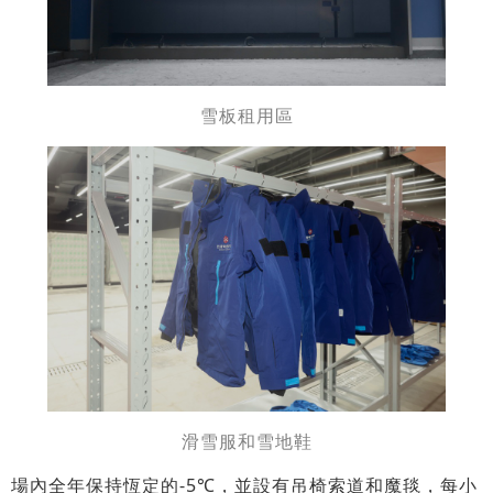
雪板租用區
滑雪服和雪地鞋
場內全年保持恆定的-5℃，並設有吊椅索道和魔毯，每小