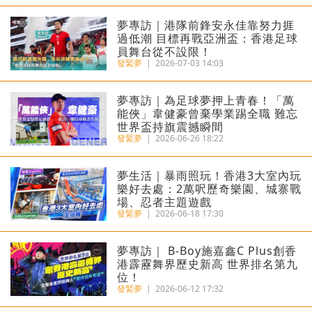
夢專訪｜港隊前鋒安永佳靠努力捱
過低潮 目標再戰亞洲盃：香港足球
員舞台從不設限！
發緊夢
|
2026-07-03 14:03
夢專訪｜為足球夢押上青春！「萬
能俠」韋健豪曾棄學業踢全職 難忘
世界盃持旗震撼瞬間
發緊夢
|
2026-06-26 18:22
夢生活｜暴雨照玩！香港3大室內玩
樂好去處：2萬呎歷奇樂園、城寨戰
場、忍者主題遊戲
發緊夢
|
2026-06-18 17:30
夢專訪｜ B-Boy施嘉鑫C Plus創香
港霹靂舞界歷史新高 世界排名第九
位！
發緊夢
|
2026-06-12 17:32