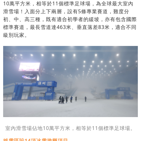
10萬平方米，相等於11個標準足球場，為全球最大室內
滑雪場！入面分上下兩層，設有5條專業賽道，難度分
初、中、高三種，既有適合初學者的緩坡，亦有包含國際
標準賽道，最長雪道達463米、垂直落差83米，適合不同
級別玩家。
室內滑雪場佔地10萬平方米，相等於11個標準足球場。
娛雪區設14項冰雪遊樂項目