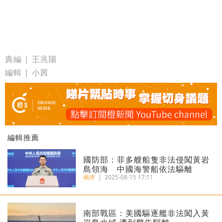
責編 | 王兆陽
編輯 | 小茜
編輯推薦
國防部：菲多艘船隻非法侵闖黃岩
島領海 中國海警船依法驅離
兩岸
|
2025-08-15 17:11
南部戰區：美國驅逐艦非法闖入黃