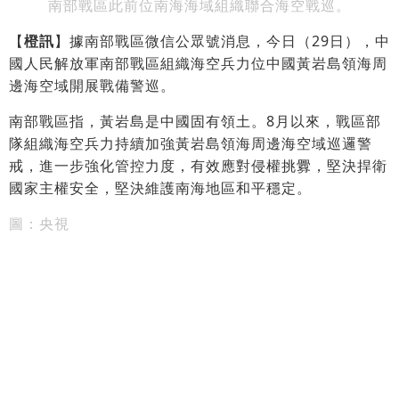
南部戰區此前位南海海域組織聯合海空戰巡。
【
橙訊
】據南部戰區微信公眾號消息，今日（29日），中
國人民解放軍南部戰區組織海空兵力位中國黃岩島領海周
邊海空域開展戰備警巡。
南部戰區指，黃岩島是中國固有領土。8月以來，戰區部
隊組織海空兵力持續加強黃岩島領海周邊海空域巡邏警
戒，進一步強化管控力度，有效應對侵權挑釁，堅決捍衛
國家主權安全，堅決維護南海地區和平穩定。
圖：央視