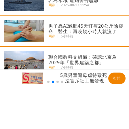
岩島水域 遭到警告驅離
兩岸
|
2025-08-13 11:54
男子靠AI減肥45天狂瘦20公斤險喪
命 醫生：再晚幾小時人就沒了
兩岸
|
6小時前
聯合國教科文組織：確認北京為
2029年「世界建築之都」
兩岸
|
7小時前
5歲男童遭母虐待致死
打開
法官斥社工無發現
「地鐵吐血女孩」胡心瑤捐99999
「難以置信 」 議
元救命錢 李亞鵬回贈雙倍祝福：
員：全面檢討刻不容緩
謝謝你帶來的光
兩岸
|
7小時前
​周杰倫經紀公司回應私生子流言
斥網傳不實信息純屬惡意造謠