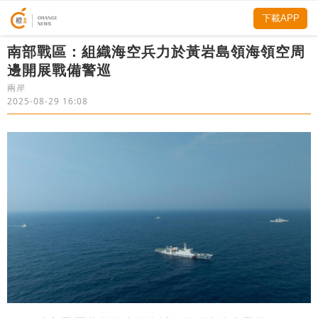
下載APP
​南部戰區：組織海空兵力於黃岩島領海領空周
邊開展戰備警巡
兩岸
2025-08-29 16:08