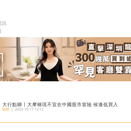
閃訊
輯
大行點睇丨大摩稱現不宜在中國股市冒險 候逢低買入
財經
|
2025-10-17 12:12