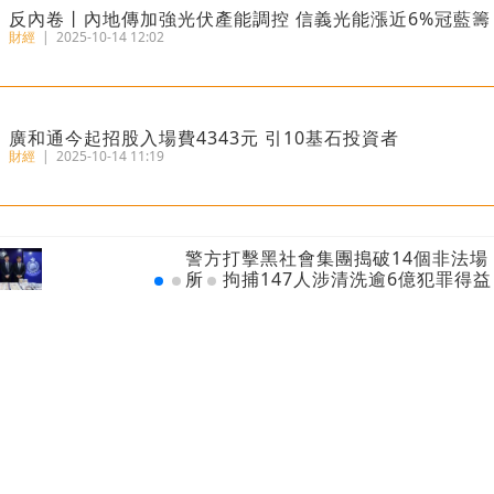
反內卷丨內地傳加強光伏產能調控 信義光能漲近6%冠藍籌
財經
|
2025-10-14 12:02
廣和通今起招股入場費4343元 引10基石投資者
財經
|
2025-10-14 11:19
港匯再觸7.85弱方保證 金管局200億接港元沽盤
天文台錄得最
財經
|
2025-07-02 08:52
紀錄以來最
瑞銀報告丨港人均財富469萬全球第三 每十人有一位百萬
財經
|
2025-06-20 09:44