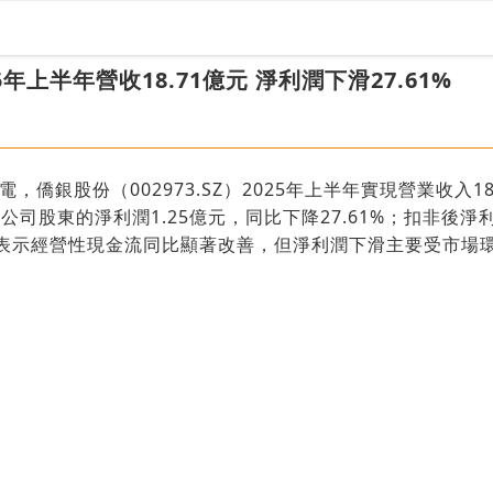
年上半年營收18.71億元 淨利潤下滑27.61%
電，僑銀股份（002973.SZ）2025年上半年實現營業收入1
市公司股東的淨利潤1.25億元，同比下降27.61%；扣非後淨利
公司表示經營性現金流同比顯著改善，但淨利潤下滑主要受市場