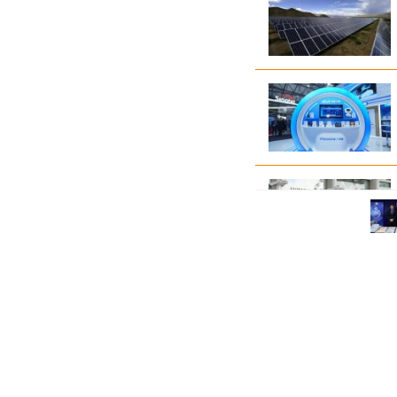
警方打擊黑社會集團搗破14個非法場
所 拘捕147人涉清洗逾6億犯罪得益