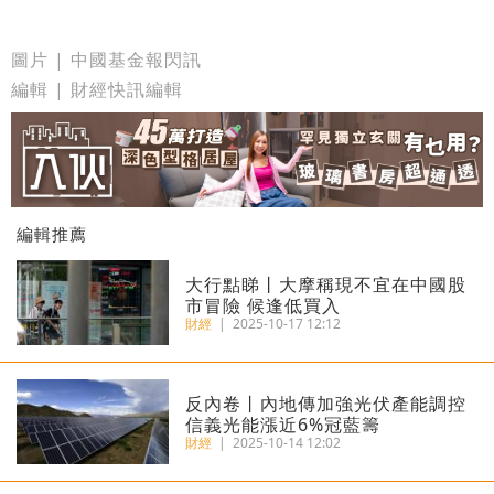
圖片 | 中國基金報閃訊
編輯 | 財經快訊編輯
編輯推薦
大行點睇丨大摩稱現不宜在中國股
市冒險 候逢低買入
財經
|
2025-10-17 12:12
反內卷丨內地傳加強光伏產能調控
信義光能漲近6%冠藍籌
財經
|
2025-10-14 12:02