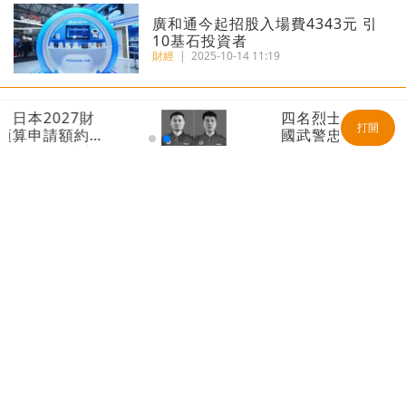
廣和通今起招股入場費4343元 引
10基石投資者
財經
|
2025-10-14 11:19
27財
四名烈士被追授為「中
港匯再觸7.85弱方保證 金管局200
打開
約8.
國武警忠誠衛士」 包
億接港元沽盤
歷史新
括兩名海上維權行動時
財經
|
2025-07-02 08:52
犧牲海警
瑞銀報告丨港人均財富469萬全球
第三 每十人有一位百萬美元富翁
財經
|
2025-06-20 09:44
藥中茅台丨恒瑞醫藥首掛最多升
37% 每手賬賺3290元
財經
|
2025-05-23 09:45