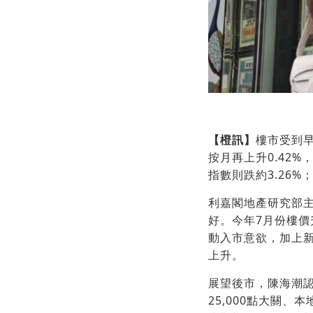
【橙訊】
樓市受到早
按月再上升0.42
指數則跌約3.26%；
利嘉閣地產研究部
好。今年7月份樓價
動入市意欲，加上
上升。
展望後市，陳海潮
25,000點大關