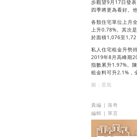
步觀望9月17日發
四季將更為看好。他
各類住宅單位上月全
上升0.78%。其次
於面積1,076至1,
私人住宅租金升勢持
2019年8月高峰期
指數累升1.97%
租金料可升2.1%
圖：星島
責編 | 洛奇
編輯 | 草言