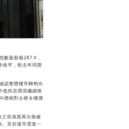
最新報287.9，
一步收窄，較去年同期
確認整體樓市轉勢向
中低拆息環境繼續推
叫價相對企硬令樓價
映之前港股再次衝破
1%。至於後市需進一