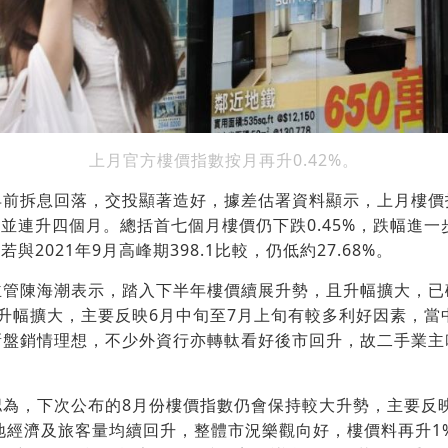
上月官方樓價指數按月再升0.42%。
前拆息回落，交投顯著造好，據差估署資料顯示，上月樓價指數
%，並連升四個月。總括首七個月樓價仍下跌0.45%，跌幅進
若與2021年9月高峰期398.1比較，仍低約27.68%。
主管陳海潮表示，踏入下半年樓價續展升勢，且升幅擴大，已
升幅擴大，主要反映6月中旬至7月上旬有較多利好因素，當
新盤銷情理想，不少外資行亦轉軚看好後市回升，故二手業主
認為，下次公布的8月份樓價指數仍會保持較大升勢，主要反
、本地經濟及旅客量均續回升，整體市況樂觀向好，樓價料再升