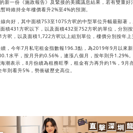
表的新一份《施政報告》及緊接的美國議息結果，若有雙重好
暫時維持全年樓價看升2%至4%的預測。
線向好，其中面積753至1075方呎的中型單位升幅最顯著，上
是面積431方呎以下，以及面積432至752方呎的單位，分別按
721方呎，以及面積1,722方呎以上組別單位，樓價分別按年上升0
續，今年7月私宅租金指數報196.3點，為2019年9月以來
200.1水平，按月升約0.56%，連漲八個月，按年則升1.29
。陳海潮表示，8月份續為租務旺季，租金有力再升約1%，9月亦
，全年則看升5%，勢衝破歷史高位。