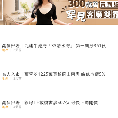
銷售部署丨九建牛池灣「33清水灣」 第一期涉361伙
地產
|
3天前
名人入市丨葉翠翠1225萬買柏蔚山兩房 略低市價5%
地產
|
3天前
銷售部署丨叡璟I上載樓書涉507伙 最快下周開價
地產
|
4天前