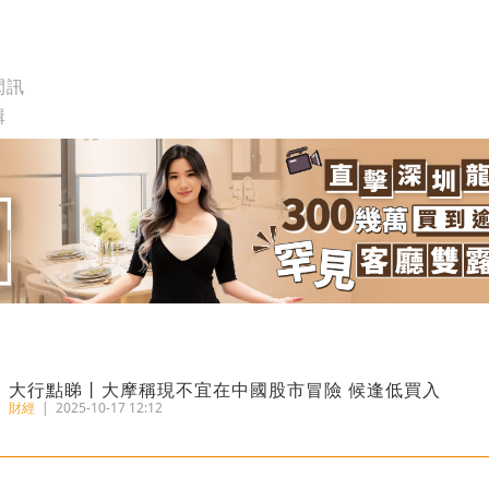
閃訊
輯
大行點睇丨大摩稱現不宜在中國股市冒險 候逢低買入
財經
|
2025-10-17 12:12