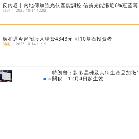
反內卷丨內地傳加強光伏產能調控 信義光能漲近6%冠藍籌
財經
|
2025-10-14 12:02
廣和通今起招股入場費4343元 引10基石投資者
財經
|
2025-10-14 11:19
港匯再觸7.85弱方保證 金管局200億接港元沽盤
特朗普：對多晶硅及其衍生產品加徵1
財經
|
2025-07-02 08:52
關稅 12月4日起生效
瑞銀報告丨港人均財富469萬全球第三 每十人有一位百萬
財經
|
2025-06-20 09:44