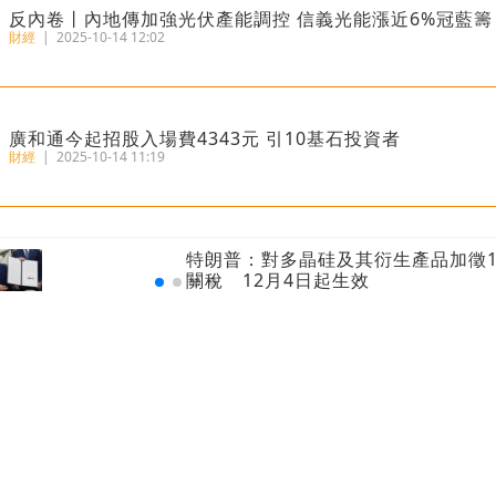
反內卷丨內地傳加強光伏產能調控 信義光能漲近6%冠藍籌
財經
|
2025-10-14 12:02
廣和通今起招股入場費4343元 引10基石投資者
財經
|
2025-10-14 11:19
港匯再觸7.85弱方保證 金管局200億接港元沽盤
特朗普：對多晶硅及其衍生產品加徵1
財經
|
2025-07-02 08:52
關稅 12月4日起生效
瑞銀報告丨港人均財富469萬全球第三 每十人有一位百萬
財經
|
2025-06-20 09:44