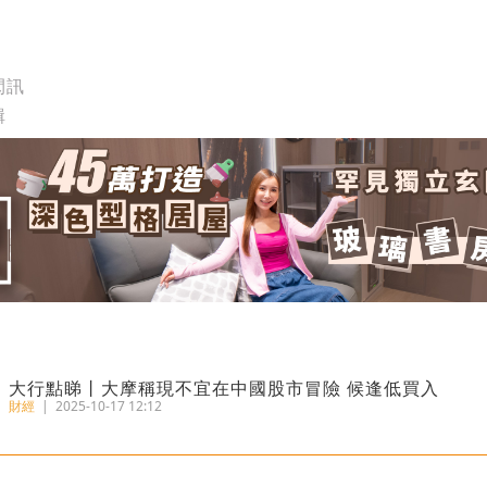
閃訊
輯
大行點睇丨大摩稱現不宜在中國股市冒險 候逢低買入
財經
|
2025-10-17 12:12