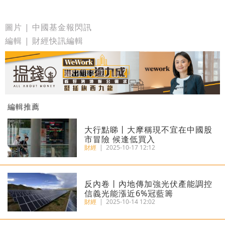
圖片 | 中國基金報閃訊
編輯 | 財經快訊編輯
編輯推薦
大行點睇丨大摩稱現不宜在中國股
市冒險 候逢低買入
財經
|
2025-10-17 12:12
反內卷丨內地傳加強光伏產能調控
信義光能漲近6%冠藍籌
財經
|
2025-10-14 12:02