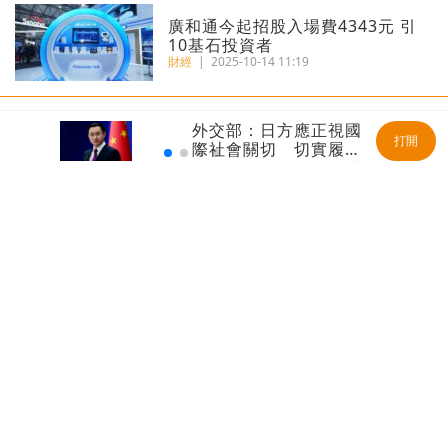
廣和通今起招股入場費4343元 引
10基石投資者
財經
|
2025-10-14 11:19
外交部：日方應正視國
港匯再觸7.85弱方保證 金管局200
打開
際社會關切 切實履行
億接港元沽盤
不擴散核武器的國際法
財經
|
2025-07-02 08:52
義務
瑞銀報告丨港人均財富469萬全球
第三 每十人有一位百萬美元富翁
財經
|
2025-06-20 09:44
藥中茅台丨恒瑞醫藥首掛最多升
37% 每手賬賺3290元
財經
|
2025-05-23 09:45