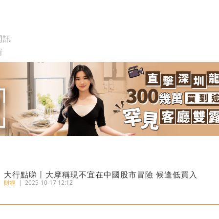
閃訊
輯
大行點睇丨大摩稱現不宜在中國股市冒險 候逢低買入
財經
|
2025-10-17 12:12