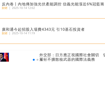
反內卷丨內地傳加強光伏產能調控 信義光能漲近6%冠藍籌
財經
|
2025-10-14 12:02
廣和通今起招股入場費4343元 引10基石投資者
財經
|
2025-10-14 11:19
港匯再觸7.85弱方保證 金管局200億接港元沽盤
外交部：日方應正視國際社會關切 切實
財經
|
2025-07-02 08:52
履行不擴散核武器的國際法義務
瑞銀報告丨港人均財富469萬全球第三 每十人有一位百萬
財經
|
2025-06-20 09:44