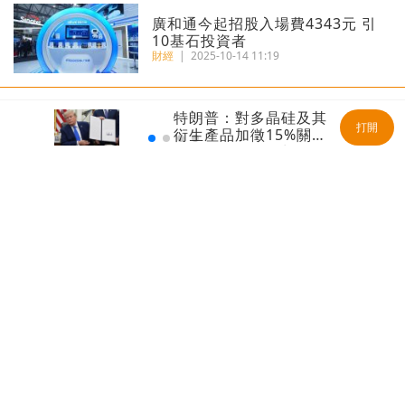
廣和通今起招股入場費4343元 引
10基石投資者
財經
|
2025-10-14 11:19
特朗普：對多晶硅及其
港匯再觸7.85弱方保證 金管局200
打開
衍生產品加徵15%關
億接港元沽盤
稅 12月4日起生效
財經
|
2025-07-02 08:52
瑞銀報告丨港人均財富469萬全球
第三 每十人有一位百萬美元富翁
財經
|
2025-06-20 09:44
藥中茅台丨恒瑞醫藥首掛最多升
37% 每手賬賺3290元
財經
|
2025-05-23 09:45