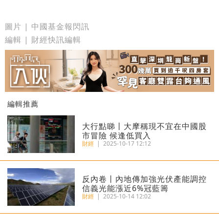
圖片 | 中國基金報閃訊
編輯 | 財經快訊編輯
編輯推薦
大行點睇丨大摩稱現不宜在中國股
市冒險 候逢低買入
財經
|
2025-10-17 12:12
反內卷丨內地傳加強光伏產能調控
信義光能漲近6%冠藍籌
財經
|
2025-10-14 12:02