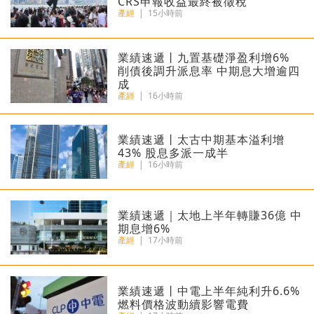
CRS申報收益最終被徵稅
產經
|
15小時前
業績速遞丨九置基礎淨盈利增6%
削債後調升派息率 中期息大增逾四
成
產經
|
16小時前
業績速遞丨太古中期基本溢利增
43% 股息多派一成半
產經
|
16小時前
業績速遞｜太地上半年轉賺36億 中
期息增6%
產經
|
17小時前
業績速遞丨中電上半年純利升6.6%
燃料價格波動續影響電費