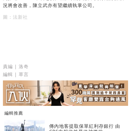
況將會改善，陳立武亦有望繼續執掌公司。
圖：法新社
責編 | 洛奇
編輯 | 草言
編輯推薦
傳內地客提取保單紅利存銀行 由