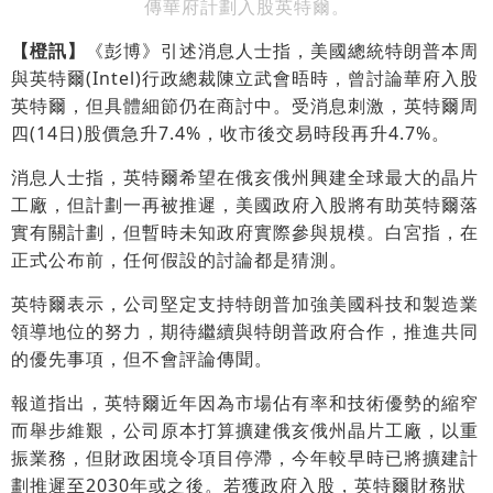
傳華府計劃入股英特爾。
【橙訊】
《彭博》引述消息人士指，美國總統特朗普本周
與英特爾(Intel)行政總裁陳立武會晤時，曾討論華府入股
英特爾，但具體細節仍在商討中。受消息刺激，英特爾周
四(14日)股價急升7.4%，收市後交易時段再升4.7%。
消息人士指，英特爾希望在俄亥俄州興建全球最大的晶片
工廠，但計劃一再被推遲，美國政府入股將有助英特爾落
實有關計劃，但暫時未知政府實際參與規模。白宮指，在
正式公布前，任何假設的討論都是猜測。
英特爾表示，公司堅定支持特朗普加強美國科技和製造業
領導地位的努力，期待繼續與特朗普政府合作，推進共同
的優先事項，但不會評論傳聞。
報道指出，英特爾近年因為市場佔有率和技術優勢的縮窄
而舉步維艱，公司原本打算擴建俄亥俄州晶片工廠，以重
振業務，但財政困境令項目停滯，今年較早時已將擴建計
劃推遲至2030年或之後。若獲政府入股，英特爾財務狀