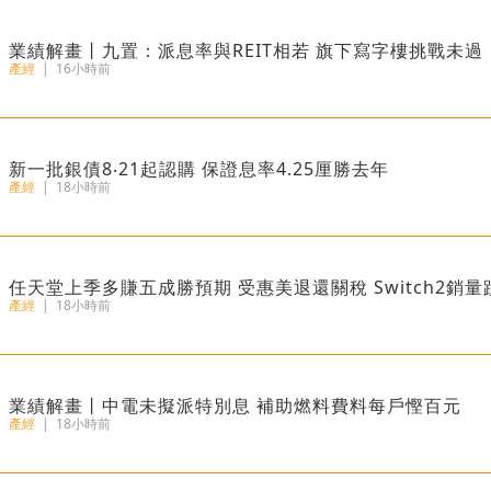
業績解畫丨九置：派息率與REIT相若 旗下寫字樓挑戰未過
產經
|
16小時前
新一批銀債8‧21起認購 保證息率4.25厘勝去年
產經
|
18小時前
任天堂上季多賺五成勝預期 受惠美退還關稅 Switch2銷量
產經
|
18小時前
業績解畫丨中電未擬派特別息 補助燃料費料每戶慳百元
產經
|
18小時前