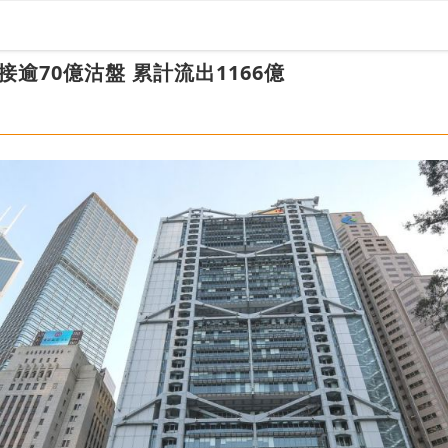
逾70億沽盤 累計流出1166億