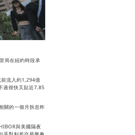
金管局在紐約時段承
流入約1,294億
過很快又貼近7.85
率相關的一個月拆息昨
IBOR與美國隔夜
場似乎對利差交易興趣