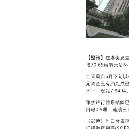
【橙訊】
在港美息差
接70.65億港元沽
金管局自6月下旬以來
元資金已有約九成已
水平，現報7.8494
雖然銀行體系結餘已
日報0.9厘，連續
《彭博》昨日發表評
抵押融資利率(SO