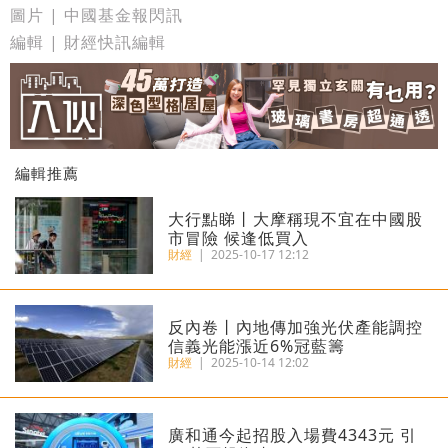
圖片 | 中國基金報閃訊
編輯 | 財經快訊編輯
編輯推薦
大行點睇丨大摩稱現不宜在中國股
市冒險 候逢低買入
財經
|
2025-10-17 12:12
反內卷丨內地傳加強光伏產能調控
信義光能漲近6%冠藍籌
財經
|
2025-10-14 12:02
廣和通今起招股入場費4343元 引