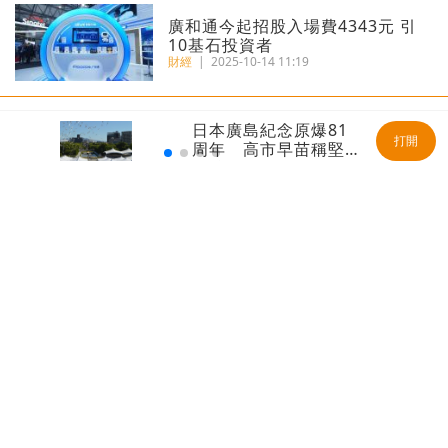
廣和通今起招股入場費4343元 引
10基石投資者
財經
|
2025-10-14 11:19
日本廣島紀念原爆81
港匯再觸7.85弱方保證 金管局200
打開
周年 高市早苗稱堅持
億接港元沽盤
無核三原則
財經
|
2025-07-02 08:52
瑞銀報告丨港人均財富469萬全球
第三 每十人有一位百萬美元富翁
財經
|
2025-06-20 09:44
藥中茅台丨恒瑞醫藥首掛最多升
37% 每手賬賺3290元
財經
|
2025-05-23 09:45