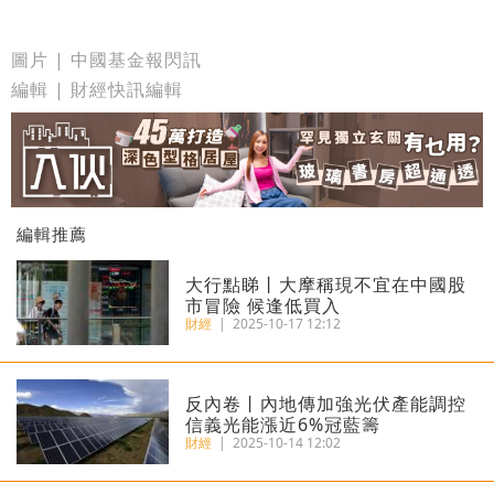
圖片 | 中國基金報閃訊
編輯 | 財經快訊編輯
編輯推薦
大行點睇丨大摩稱現不宜在中國股
市冒險 候逢低買入
財經
|
2025-10-17 12:12
反內卷丨內地傳加強光伏產能調控
信義光能漲近6%冠藍籌
財經
|
2025-10-14 12:02