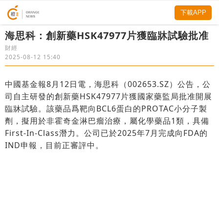
下載APP
海思科：創新藥HSK47977片獲臨牀試驗批准
財經
2025-08-12 15:40
中國基金報8月12日電，海思科（002653.SZ）公告，公
司自主研發的創新藥HSK47977片獲國家藥監局批准開展
臨牀試驗。該藥品爲靶向BCL6蛋白的PROTAC小分子製
劑，擬用於非霍奇金淋巴瘤治療，屬化學藥品1類，具備
First-In-Class潛力。公司已於2025年7月完成向FDA的
IND申報，目前正審評中。