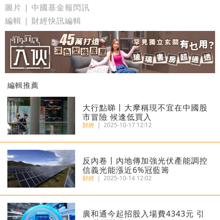
圖片 | 中國基金報閃訊
編輯 | 財經快訊編輯
編輯推薦
大行點睇丨大摩稱現不宜在中國股
市冒險 候逢低買入
財經
|
2025-10-17 12:12
反內卷丨內地傳加強光伏產能調控
信義光能漲近6%冠藍籌
財經
|
2025-10-14 12:02
廣和通今起招股入場費4343元 引