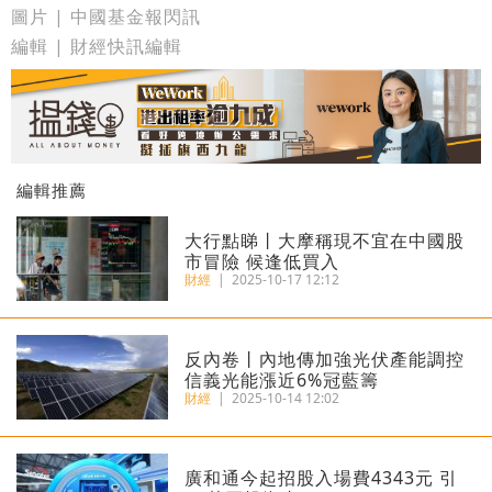
圖片 | 中國基金報閃訊
編輯 | 財經快訊編輯
編輯推薦
大行點睇丨大摩稱現不宜在中國股
市冒險 候逢低買入
財經
|
2025-10-17 12:12
反內卷丨內地傳加強光伏產能調控
信義光能漲近6%冠藍籌
財經
|
2025-10-14 12:02
廣和通今起招股入場費4343元 引