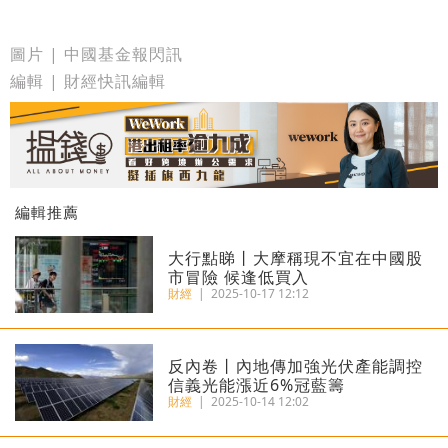
圖片 | 中國基金報閃訊
編輯 | 財經快訊編輯
編輯推薦
大行點睇丨大摩稱現不宜在中國股
市冒險 候逢低買入
財經
|
2025-10-17 12:12
反內卷丨內地傳加強光伏產能調控
信義光能漲近6%冠藍籌
財經
|
2025-10-14 12:02