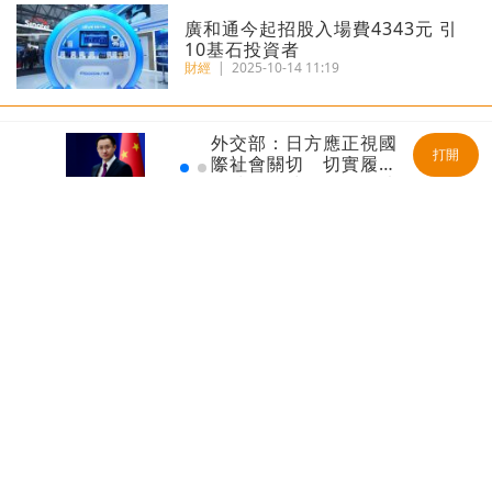
廣和通今起招股入場費4343元 引
10基石投資者
財經
|
2025-10-14 11:19
外交部：日方應正視國
港匯再觸7.85弱方保證 金管局200
打開
際社會關切 切實履行
億接港元沽盤
不擴散核武器的國際法
財經
|
2025-07-02 08:52
義務
瑞銀報告丨港人均財富469萬全球
第三 每十人有一位百萬美元富翁
財經
|
2025-06-20 09:44
藥中茅台丨恒瑞醫藥首掛最多升
37% 每手賬賺3290元
財經
|
2025-05-23 09:45