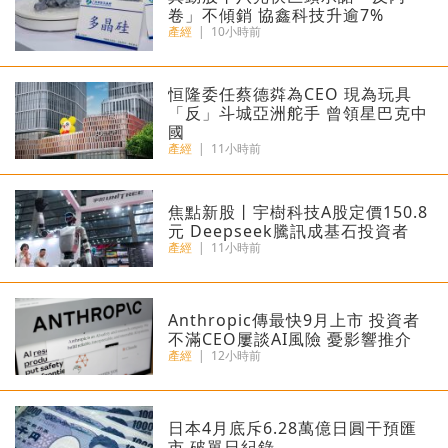
卷」不傾銷 協鑫科技升逾7%
產經
|
10小時前
恒隆委任蔡德粦為CEO 現為玩具
「反」斗城亞洲舵手 曾領星巴克中
國
產經
|
11小時前
焦點新股丨宇樹科技A股定價150.8
元 Deepseek騰訊成基石投資者
產經
|
11小時前
Anthropic傳最快9月上市 投資者
不滿CEO屢談AI風險 憂影響推介
產經
|
12小時前
日本4月底斥6.28萬億日圓干預匯
市 破單日紀錄