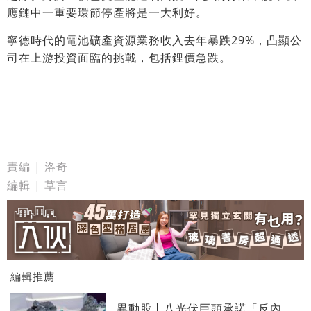
應鏈中一重要環節停產將是一大利好。
寧德時代的電池礦產資源業務收入去年暴跌29%，凸顯公
司在上游投資面臨的挑戰，包括鋰價急跌。
責編 | 洛奇
編輯 | 草言
編輯推薦
異動股丨八光伏巨頭承諾「反內