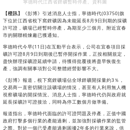
寧德時代江西省鋰礦暫時停產。資料圖
【橙訊】
《彭博》引述消息人士指，寧德時代(03750)旗
下位於江西省梘下窩鋰礦因為未能延長8月9日到期的採礦
許可證，礦場已經暫時停產，為期至少三個月。附近宜春
市的關聯精煉廠已獲通知。
寧德時代今早(11日)在互動平台表示，公司在宜春項目採
礦許可證8月9日到期後已暫停開採作業，正按相關規定，
盡快辦理採礦證延續申請，待獲得批覆後將盡早恢復生
產，強調有關事項對公司整體經營影響不大。
《彭博》報道，梘下窩鋰礦場佔全球鋰礦開採量約3％，
交易商一直密切關注該礦場的情況，甚至有人利用無人機
視察礦場的開採情況。消息人士指，寧德時代仍與政府就
延長採礦許可證接洽，同時為停工數個月做準備。
報道指出，寧德時代面臨的許可證問題及停產，正值中國
政府打擊多個行業的產能過剩，並加強對採礦作業的監管
之際。對於一個已受產能過剩困擾2年多的行業來說，供