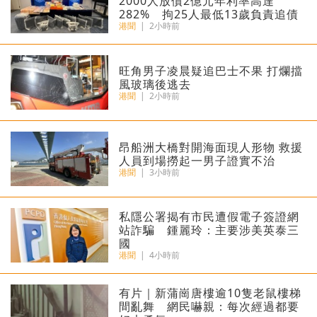
2000人放債2億元年利率高達
282% 拘25人最低13歲負責追債
港聞
|
2小時前
旺角男子凌晨疑追巴士不果 打爛擋
風玻璃後逃去
港聞
|
2小時前
昂船洲大橋對開海面現人形物 救援
人員到場撈起一男子證實不治
港聞
|
3小時前
私隱公署揭有市民遭假電子簽證網
站詐騙 鍾麗玲：主要涉美英泰三
國
港聞
|
4小時前
有片｜新蒲崗唐樓逾10隻老鼠樓梯
間亂舞 網民嚇親：每次經過都要