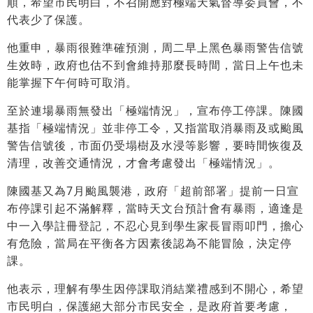
順，希望市民明白，不召開應對極端天氣督導委員會，不
代表少了保護。
他重申，暴雨很難準確預測，周二早上黑色暴雨警告信號
生效時，政府也估不到會維持那麼長時間，當日上午也未
能掌握下午何時可取消。
至於連場暴雨無發出「極端情況」，宣布停工停課。陳國
基指「極端情況」並非停工令，又指當取消暴雨及或颱風
警告信號後，市面仍受塌樹及水浸等影響，要時間恢復及
清理，改善交通情況，才會考慮發出「極端情況」。
陳國基又為7月颱風襲港，政府「超前部署」提前一日宣
布停課引起不滿解釋，當時天文台預計會有暴雨，適逢是
中一入學註冊登記，不忍心見到學生家長冒雨叩門，擔心
有危險，當局在平衡各方因素後認為不能冒險，決定停
課。
他表示，理解有學生因停課取消結業禮感到不開心，希望
市民明白，保護絕大部分市民安全，是政府首要考慮，