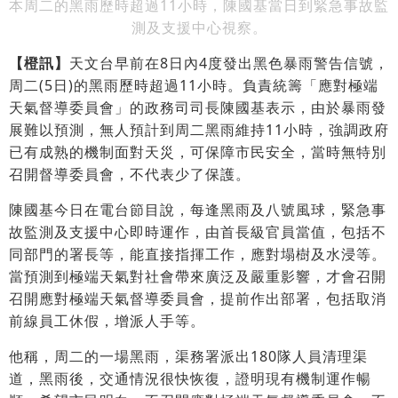
本周二的黑雨歷時超過11小時，陳國基當日到緊急事故監
測及支援中心視察。
【橙訊】
天文台早前在8日內4度發出黑色暴雨警告信號，
周二(5日)的黑雨歷時超過11小時。負責統籌「應對極端
天氣督導委員會」的政務司司長陳國基表示，由於暴雨發
展難以預測，無人預計到周二黑雨維持11小時，強調政府
已有成熟的機制面對天災，可保障市民安全，當時無特別
召開督導委員會，不代表少了保護。
陳國基今日在電台節目說，每逢黑雨及八號風球，緊急事
故監測及支援中心即時運作，由首長級官員當值，包括不
同部門的署長等，能直接指揮工作，應對塌樹及水浸等。
當預測到極端天氣對社會帶來廣泛及嚴重影響，才會召開
召開應對極端天氣督導委員會，提前作出部署，包括取消
前線員工休假，增派人手等。
他稱，周二的一場黑雨，渠務署派出180隊人員清理渠
道，黑雨後，交通情況很快恢復，證明現有機制運作暢