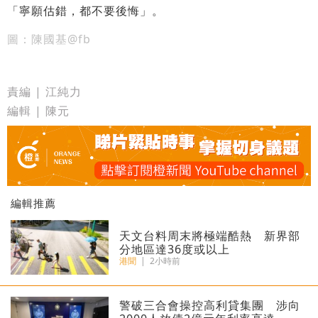
「寧願估錯，都不要後悔」。
圖：陳國基@fb
責編 | 江純力
編輯 | 陳元
編輯推薦
天文台料周末將極端酷熱 新界部
分地區達36度或以上
港聞
|
2小時前
警破三合會操控高利貸集團 涉向