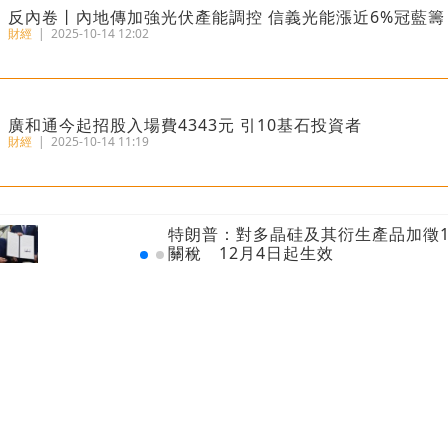
反內卷丨內地傳加強光伏產能調控 信義光能漲近6%冠藍籌
財經
|
2025-10-14 12:02
廣和通今起招股入場費4343元 引10基石投資者
財經
|
2025-10-14 11:19
港匯再觸7.85弱方保證 金管局200億接港元沽盤
特朗普：對多晶硅及其衍生產品加徵1
財經
|
2025-07-02 08:52
關稅 12月4日起生效
瑞銀報告丨港人均財富469萬全球第三 每十人有一位百萬
財經
|
2025-06-20 09:44