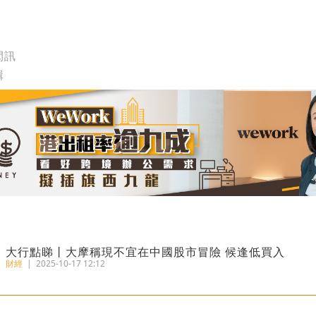
閃訊
輯
大行點睇丨大摩稱現不宜在中國股市冒險 候逢低買入
財經
|
2025-10-17 12:12