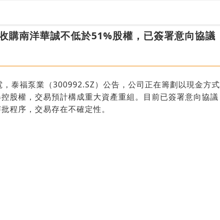
收購南洋華誠不低於51%股權，已簽署意向協議
電，泰福泵業（300992.SZ）公告，公司正在籌劃以現金方
得控股權，交易預計構成重大資產重組。目前已簽署意向協
審批程序，交易存在不確定性。