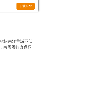
下載APP
式收購南洋華誠不低
議，尚需履行盡職調