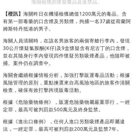
海關檢獲的懷疑毒品及違禁品。
【橙訊】
海關昨日在機場檢獲總值1200萬元的毒品、含
有第一部毒藥的口含煙及另類煙，拘捕一名37歲從荷蘭阿
姆斯特丹抵港的男子。
海關人員清關時，在該名男旅客的兩個寄艙行李內，發現
30公斤懷疑氯胺酮(K仔)及9盒懷疑含有尼古丁的口含煙，
並在其隨身行李內發現四件懷疑另類吸煙產品，他隨即被
捕。案件仍在調查中。
海關會繼續根據情報分析，加強打擊販運毒品活動；根據
風險管理的原則，重點揀選來自高風險地區的旅客作清關
檢查，確保有效打擊跨境販毒活動。
根據《危險藥物條例》，販運危險藥物屬嚴重罪行，一經
定罪，最高可被判罰款500萬元及終身監禁。
根據《進出口條例》，任何人進口另類吸煙產品即屬違
法，一經定罪，最高可被判罰款200萬元及監禁7年。