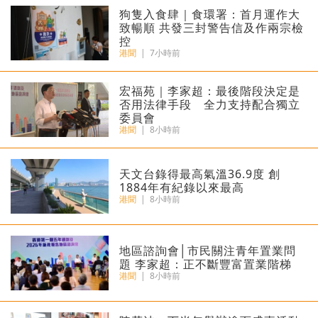
狗隻入食肆｜食環署：首月運作大
致暢順 共發三封警告信及作兩宗檢
控
港聞
|
7小時前
宏福苑｜李家超：最後階段決定是
否用法律手段 全力支持配合獨立
委員會
港聞
|
8小時前
天文台錄得最高氣溫36.9度 創
1884年有紀錄以來最高
港聞
|
8小時前
地區諮詢會│市民關注青年置業問
題 李家超：正不斷豐富置業階梯
港聞
|
8小時前