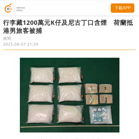
下載APP
行李藏1200萬元K仔及尼古丁口含煙 荷蘭抵
港男旅客被捕
港聞
2025-08-07 21:39