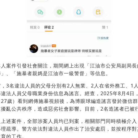
年人案件引發社會關注，期間網上出現「江油市公安局副局長
師」、「施暴者親媽是江油市一級警督」等信息。
，3名違法人員的父母分別有2人無業、2人在省外務工、1
違法人員父母職業身份信息為謠言。經查，2025年8月4日
，27歲）看到網傳施暴視頻後，為博眼球編造謠言發於微信
重擾亂公共秩序，造成惡劣社會影響。目前，2名造謠者已被
入上述案件，全部涉案人員均已到案，相關部門同時積極介入
心理疏導。警方依法對違法人員作出了治安處罰，並按程序對
教育的工作。