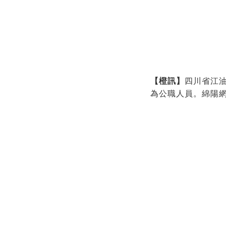
【橙訊】
四川省江
為公職人員。綿陽