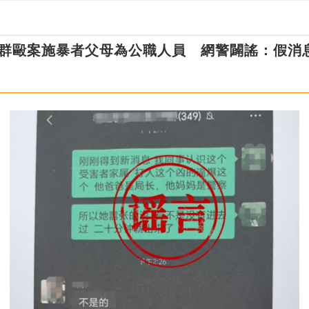
群毆案施暴者父母為公職人員 網警闢謠：假消