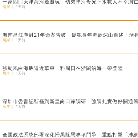
一家四口天津海河邊遊玩 幼弟墜河母兄下水救人不幸溺
兩岸
|
1天前
海南昌江塵封21年命案告破 疑犯長年匿於深山自述「活
兩岸
|
1天前
強颱風白海豚逼近華東 料周日在浙閩沿海一帶登陸
兩岸
|
1天前
深圳市委書記靳磊到新皇崗口岸調研 強調扎實做好開通
兩岸
|
1天前
全國政法系統部署深化掃黑除惡專項鬥爭 重點打擊「涉