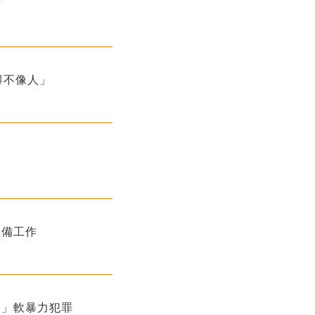
亡
得不像人」
籌備工作
網」軟暴力犯罪