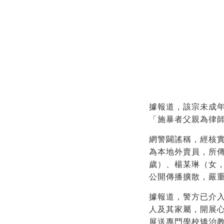
據報道，該宗未成
「施暴者父親為律
網警闢謠稱，經核實
為本地外賣員，所傳
歲）、楊某琳（女
公開傳播擴散，嚴
據報道，警方已介
人及其家屬，開展
展送專門學校矯治