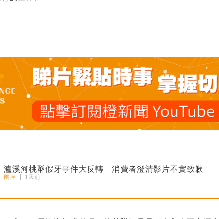
瀘溪河桃酥假牙事件大反轉 消費者澄清影片不實致歉
兩岸
|
1天前