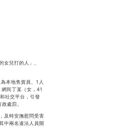
的女兒打的人」、
人為本地售貨員、1人
，網民丁某（女，41
群和社交平台，引發
行政處罰。
，及時安撫慰問受害
其中兩名違法人員開