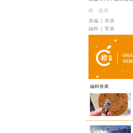
圖：微博
責編 | 海源
編輯 | 覃旖
編輯推薦