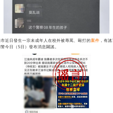
油市近日發生一宗未成年人在校外被辱罵、毆打的
案件
，有謠
網警今日（5日）發布消息闢謠。