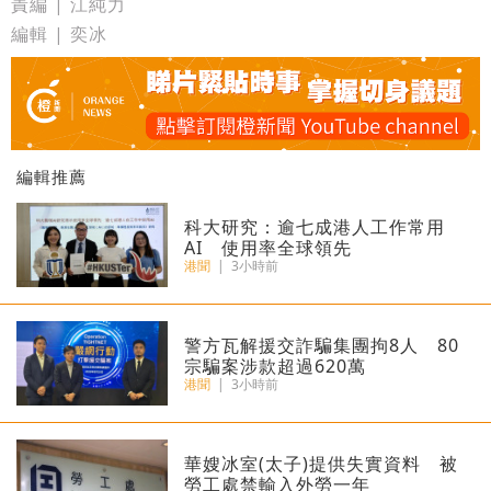
責編 | 江純力
編輯 | 奕冰
編輯推薦
科大研究：逾七成港人工作常用
AI 使用率全球領先
港聞
|
3小時前
​警方瓦解援交詐騙集團拘8人 80
宗騙案涉款超過620萬
港聞
|
3小時前
華嫂冰室(太子)提供失實資料 被
勞工處禁輸入外勞一年