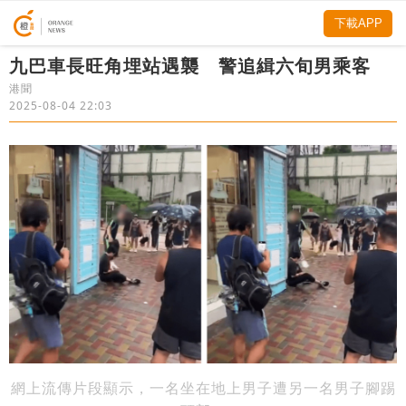
下載APP
九巴車長旺角埋站遇襲 警追緝六旬男乘客
港聞
2025-08-04 22:03
網上流傳片段顯示，一名坐在地上男子遭另一名男子腳踢