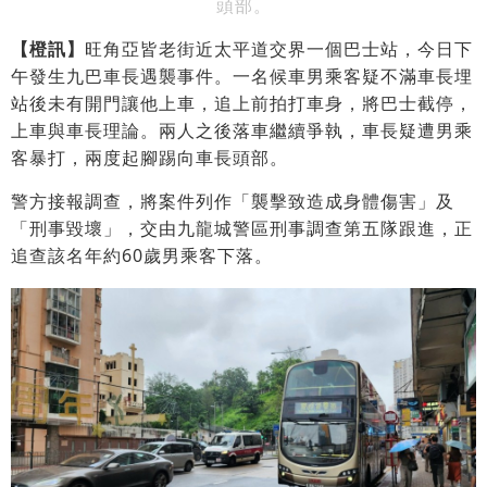
頭部。
【橙訊】
旺角亞皆老街近太平道交界一個巴士站，今日下
午發生九巴車長遇襲事件。一名候車男乘客疑不滿車長埋
站後未有開門讓他上車，追上前拍打車身，將巴士截停，
上車與車長理論。兩人之後落車繼續爭執，車長疑遭男乘
客暴打，兩度起腳踢向車長頭部。
警方接報調查，將案件列作「襲擊致造成身體傷害」及
「刑事毀壞」，交由九龍城警區刑事調查第五隊跟進，正
追查該名年約60歲男乘客下落。