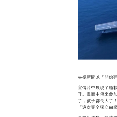
央視新聞以「開始
宣傳片中展現了艦
呼。畫面中傳來參
了，孩子都長大了
「這次完全獨立由