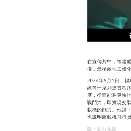
在宣傳片中，福建
接，最極致地去優
2024年5月1日
練等一系列連貫程
度，從而能夠更快
戰鬥力，即實現交
載機的能力。他說
也說明艦載機飛行
圖：影片截圖