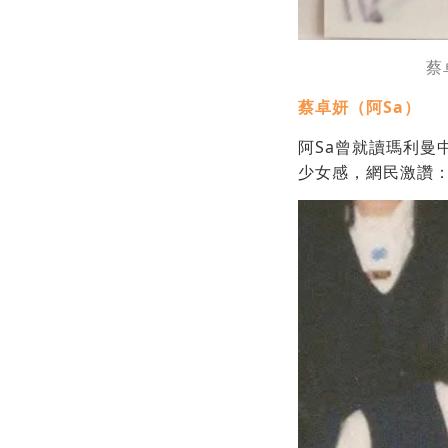
蔡
蔡卓妍（阿Sa）
阿Sa曾就讀瑪利曼
少女感，網民激讚