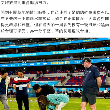
和文體旅局同事會繼續努力。
被問到有關草地的情況時指，自己連同了足總總幹事張炎有以
，在過去的一兩周雨水非常多，如果在正常情況下天幕會打開
長得更翠綠和茂盛。但在過去的一周多先後有十號風球和黑雨
屬於合理可接受，亦十分平整，草的長短也很合適。