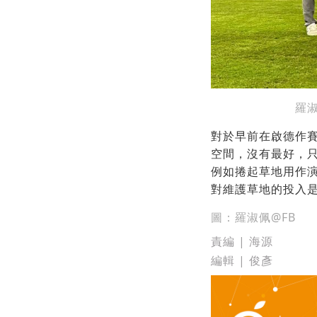
羅
對於早前在啟德作
空間，沒有最好，
例如捲起草地用作
對維護草地的投入
圖：羅淑佩@FB
責編 | 海源
編輯 | 俊彥