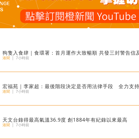
狗隻入食肆｜食環署：首月運作大致暢順 共發三封警告信
港聞
|
7小時前
宏福苑｜李家超：最後階段決定是否用法律手段 全力支
港聞
|
7小時前
天文台錄得最高氣溫36.9度 創1884年有紀錄以來最高
港聞
|
7小時前