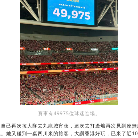
賽事有49975位球迷進場。
後自己再次拉大隊去九龍城宵夜，這次去打邊爐再次見到座無
色。她又碰到一桌四川來的旅客，大讚香港好玩，已來了近1