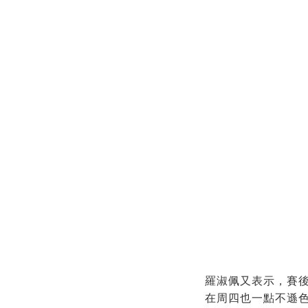
羅淑佩又表示，賽
在周四也一點不遜