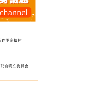
及作兩宗檢控
持配合獨立委員會