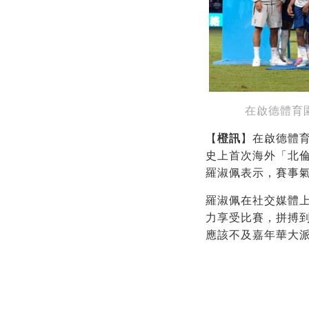
在啟德體育
【
橙訊
】在啟德體育
史上首次海外「北倫
羅淑佩表示，賽事
羅淑佩在社交媒體上
力享受比賽，拼搏到
應該不及嘉年華大