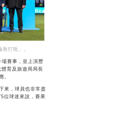
倫敦打吡」。
一場賽事，並上演歷
化體育及旅遊局局長
應。
靜下來，球員也非常盡
75位球迷來說，賽果