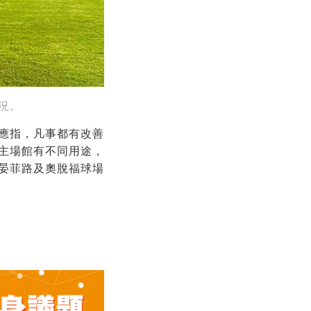
況。
應指，凡事都有改善
主場館有不同用途，
晏菲路及奧脫福球場