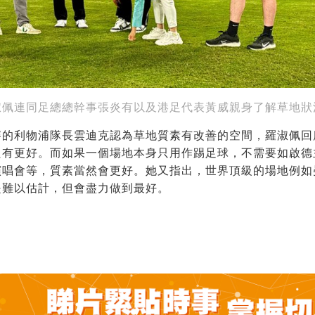
淑佩連同足總總幹事張炎有以及港足代表黃威親身了解草地狀
賽的利物浦隊長雲迪克認為草地質素有改善的空間，羅淑佩回
只有更好。而如果一個場地本身只用作踢足球，不需要如啟德
演唱會等，質素當然會更好。她又指出，世界頂級的場地例如
是難以估計，但會盡力做到最好。