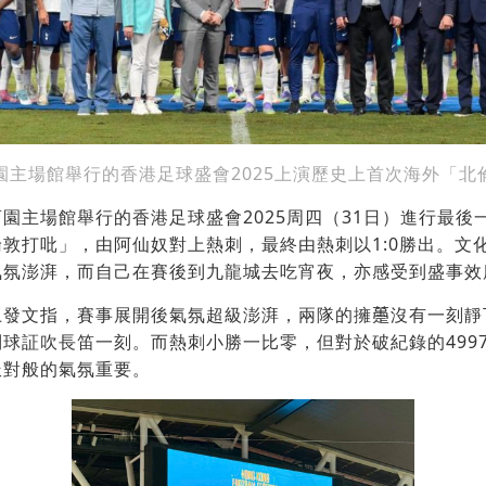
園主場館舉行的香港足球盛會2025上演歷史上首次海外「北
園主場館舉行的香港足球盛會2025周四（31日）進行最後
敦打吡」，由阿仙奴對上熱刺，最終由熱刺以1:0勝出。文
氣氛澎湃，而自己在賽後到九龍城去吃宵夜，亦感受到盛事效
發文指，賽事展開後氣氛超級澎湃，兩隊的擁𧄌沒有一刻
球証吹長笛一刻。而熱刺小勝一比零，但對於破紀錄的499
派對般的氣氛重要。