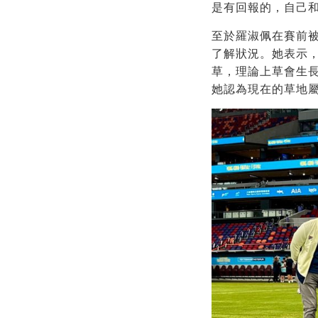
是有回報的，自己
至於羅淑佩在賽前
了解狀況。她表示
草，理論上草會生
她認為現在的草地