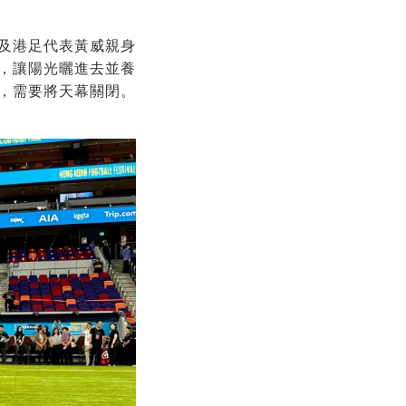
及港足代表黃威親身
，讓陽光曬進去並養
，需要將天幕關閉。