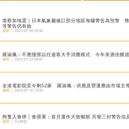
堪察加地震｜日本氣象廳修訂部分地區海嘯警告為預警 
等警告仍有效
港聞
|
2025-07-30 20:46
羅淑佩︰不應憧憬以往遊客大手消費模式 今年美酒佳餚
港聞
|
2025-07-22 09:41
全港電影院至今剩52家 羅淑佩：供應及營運應由市場主
港聞
|
2025-07-16 15:33
狗隻入食肆｜食環署：首月運作大致暢順 共發三封警告信
港聞
|
5小時前