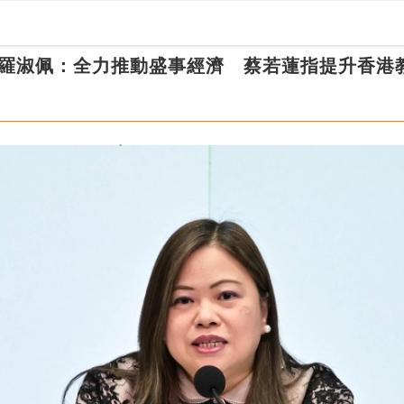
羅淑佩：全力推動盛事經濟 蔡若蓮指提升香港