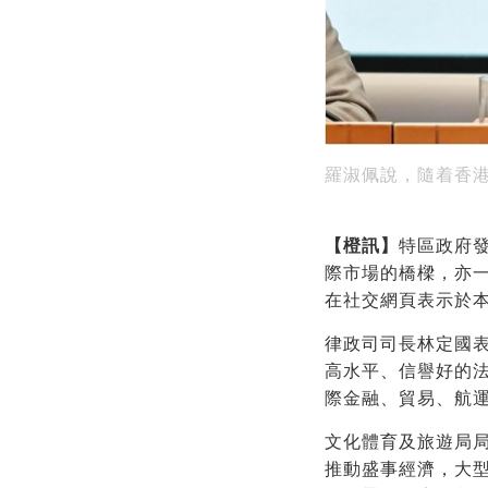
羅淑佩說，隨着香
【橙訊】
特區政府
際市場的橋樑，亦
在社交網頁表示於
律政司司長林定國
高水平、信譽好的
際金融、貿易、航
文化體育及旅遊局
推動盛事經濟，大