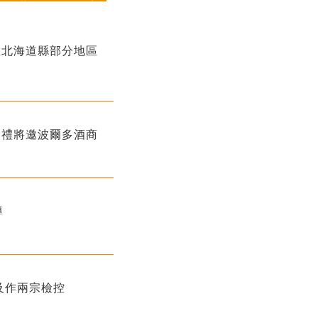
惟北海道縣部分地區
巡禮將邀波爾多酒商
導
及作兩宗檢控