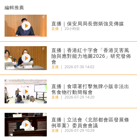
編輯推薦
直播｜保安局局長鄧炳強見傳媒
直播
|
20小時前
直播｜香港紅十字會「香港災害風
險與應對能力地圖2026」研究發佈
會
直播
|
2026-07-30 14:02
直播｜食環署打擊無牌小販非法出
售食物行動簡報會
直播
|
2026-07-29 14:20
直播｜立法會《北部都會區發展條
例草案》委員會會議
直播
|
2026-07-29 10:29