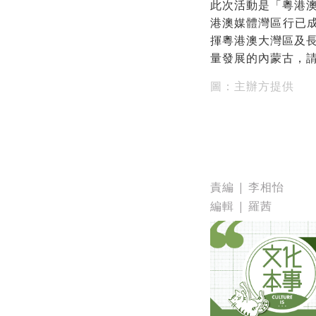
此次活動是「粵港
港澳媒體灣區行已成
揮粵港澳大灣區及
量發展的內蒙古，
圖：主辦方提供
責編 | 李相怡
編輯 | 羅茜