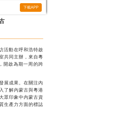
下載APP
古
採訪活動在呼和浩特啟
室共同主辦，來自粵
始，開啟為期一周的跨
發展成果。在關注內
入了解內蒙古與粵港
大眾印象中內蒙古資
質生產力方面的標誌