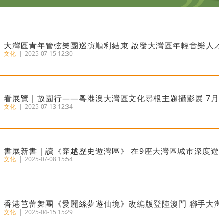
大灣區青年管弦樂團巡演順利結束 啟發大灣區年輕音樂人
文化
|
2025-07-15 12:30
看展覽｜故園行——粵港澳大灣區文化尋根主題攝影展 7月
文化
|
2025-07-13 12:34
書展新書｜讀《穿越歷史遊灣區》 在9座大灣區城市深度遊
文化
|
2025-07-08 15:54
香港芭蕾舞團《愛麗絲夢遊仙境》改編版登陸澳門 聯手大
文化
|
2025-04-15 15:29