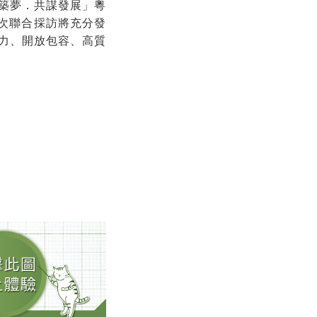
築夢．共謀發展」粵
本次聯合採訪將充分發
力、開放包容、高質