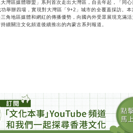
澳大灣區媒體聯盟」系列首次走出大灣區，自去年起，「同心
功舉辦四場，實現對大灣區「9+2」城市的全覆蓋採訪。
長三角地區媒體和網紅的傳播優勢，向國內外受眾展現充滿活
請持續關注文化頻道後續推出的內蒙古系列報道。