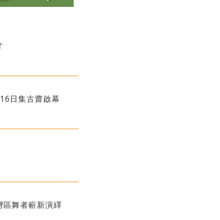
才
16日集古齋啟幕
灣區舞者嶄新演繹