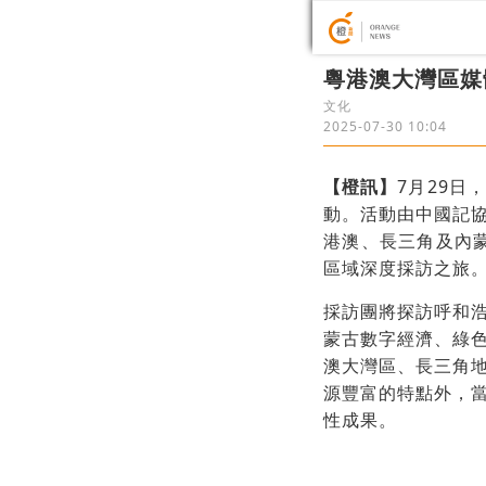
粵港澳大灣區媒
文化
2025-07-30 10:04
【橙訊】
7月29
動。活動由中國記
港澳、長三角及內蒙
區域深度採訪之旅
採訪團將探訪呼和
蒙古數字經濟、綠
澳大灣區、長三角
源豐富的特點外，
性成果。