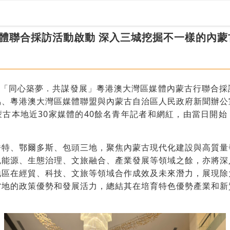
體聯合採訪活動啟動 深入三城挖掘不一樣的內蒙
日，「同心築夢．共謀發展」粵港澳大灣區媒體內蒙古行聯合
協、粵港澳大灣區媒體聯盟與內蒙古自治區人民政府新聞辦公
古本地近30家媒體的40餘名青年記者和網紅，由當日開
。
浩特、鄂爾多斯、包頭三地，聚焦內蒙古現代化建設與高質量
色能源、生態治理、文旅融合、產業發展等領域之餘，亦將深
地區在經貿、科技、文旅等領域合作成效及未來潛力，展現除
當地的政策優勢和發展活力，總結其在培育特色優勢產業和新