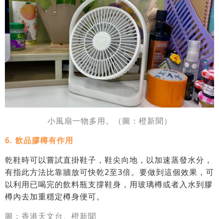
小風扇一物多用。
（圖：橙新聞）
6. 飲品膠樽有作用
乾鞋時可以嘗試直掛鞋子，鞋尖向地，以加速蒸發水分，
有指此方法比靠牆放可快乾2至3倍。要做到這個效果，可
以利用已喝完的飲料瓶支撐鞋身，用玻璃樽或者入水到膠
樽內去加重穩定樽身便可。
圖：香港天文台、橙新聞