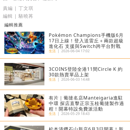
責編 | 丁文琪
編輯 | 駱曉苒
編輯推薦
Pokémon Champions手機版6月
17日上線！登入送雷丘＋兩款超級
進化石 支援與Switch跨平台對戰
生活
|
2026-06-04 17:02
3COINS登陸全港11間Circle K 約
30款熱賣單品上架
生活
|
2026-06-03 14:48
有片｜葡撻名店Manteigaria進駐
中環 探店直擊正宗玉桂葡撻製作過
程！開幕特設免費派活動
生活
|
2026-05-29 18:43
松本清鑽石山新店6月3日開幕！新