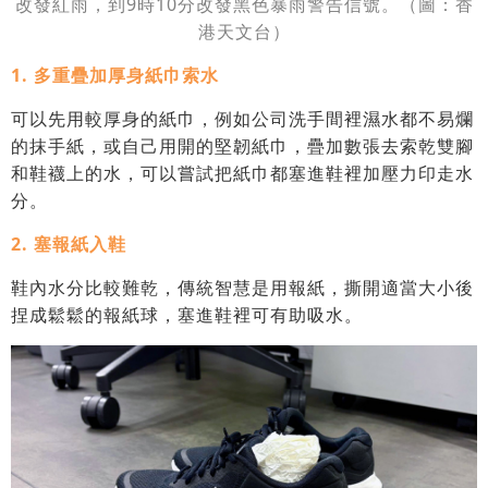
改發紅雨，到9時10分改發黑色暴雨警告信號。（圖：香
港天文台）
1. 多重疊加厚身紙巾索水
可以先用較厚身的紙巾，例如公司洗手間裡濕水都不易爛
的抹手紙，或自己用開的堅韌紙巾，疊加數張去索乾雙腳
和鞋襪上的水，可以嘗試把紙巾都塞進鞋裡加壓力印走水
分。
2. 塞報紙入鞋
鞋內水分比較難乾，傳統智慧是用報紙，撕開適當大小後
捏成鬆鬆的報紙球，塞進鞋裡可有助吸水。