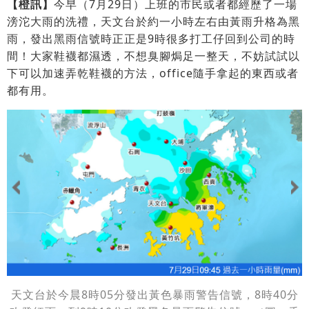
【橙訊】
今早（7月29日）上班的市民或者都經歷了一場
滂沱大雨的洗禮，天文台於約一小時左右由黃雨升格為黑
雨，發出黑雨信號時正正是9時很多打工仔回到公司的時
間！大家鞋襪都濕透，不想臭腳焗足一整天，不妨試試以
下可以加速弄乾鞋襪的方法，office隨手拿起的東西或者
都有用。
天文台於今晨8時05分發出黃色暴雨警告信號，8時40分