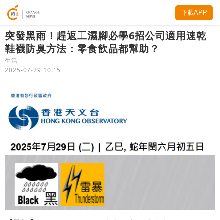
下載APP
突發黑雨！趕返工濕腳必學6招公司適用速乾
鞋襪防臭方法：零食飲品都幫助？
生活
2025-07-29 10:15