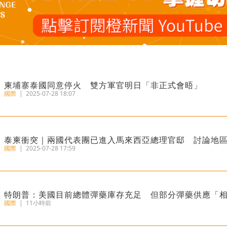
柬埔寨泰國同意停火 雙方軍官明日「非正式會晤」
國際
|
2025-07-28 18:07
泰柬衝突｜兩國代表團已進入馬來西亞總理官邸 討論地
國際
|
2025-07-28 17:59
特朗普：美國目前總體彈藥庫存充足 但部分彈藥供應「
國際
|
11小時前