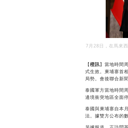
7月28日，在馬
【
橙訊
】當地時間周
式生效。柬埔寨首
局勢。會後聯合新
泰國軍方當地時間
邊境衝突地區全面
泰國與柬埔寨自本
法。據雙方公布的數
另據報道，正訪問