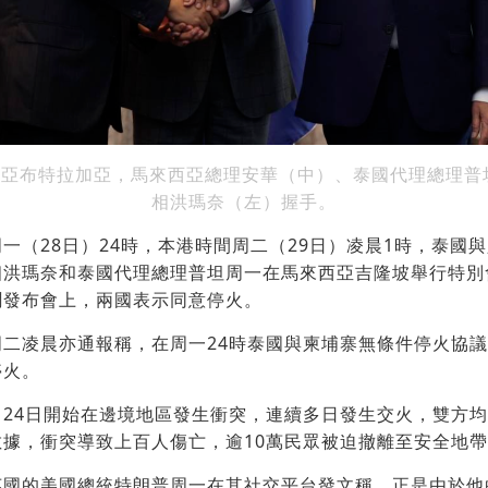
來西亞布特拉加亞，馬來西亞總理安華（中）、泰國代理總理普
相洪瑪奈（左）握手。
一（28日）24時，本港時間周二（29日）凌晨1時，泰國
相洪瑪奈和泰國代理總理普坦周一在馬來西亞吉隆坡舉行特別
聞發布會上，兩國表示同意停火。
周二凌晨亦通報稱，在周一24時泰國與柬埔寨無條件停火協
停火。
月24日開始在邊境地區發生衝突，連續多日發生交火，雙方
據，衝突導致上百人傷亡，逾10萬民眾被迫撤離至安全地
英國的美國總統特朗普周一在其社交平台發文稱，正是由於他