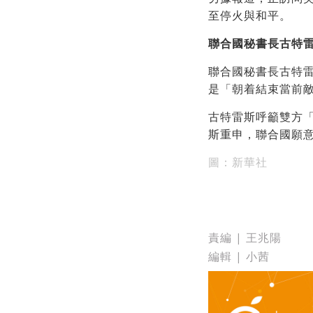
至停火與和平。
聯合國秘書長古特
聯合國秘書長古特
是「朝着結束當前
古特雷斯呼籲雙方
斯重申，聯合國願
圖：新華社
責編 | 王兆陽
編輯 | 小茜