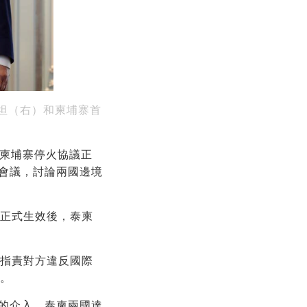
坦（右）和柬埔寨首
與柬埔寨停火協議正
會議，討論兩國邊境
議正式生效後，泰柬
均指責對方違反國際
帶。
的介入，泰柬兩國達