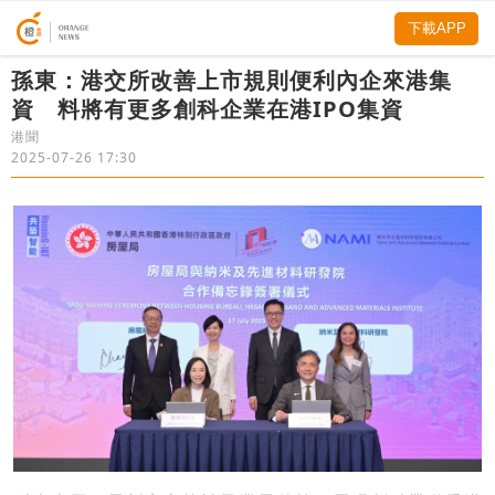
下載APP
孫東：港交所改善上市規則便利內企來港集
資 料將有更多創科企業在港IPO集資
港聞
2025-07-26 17:30