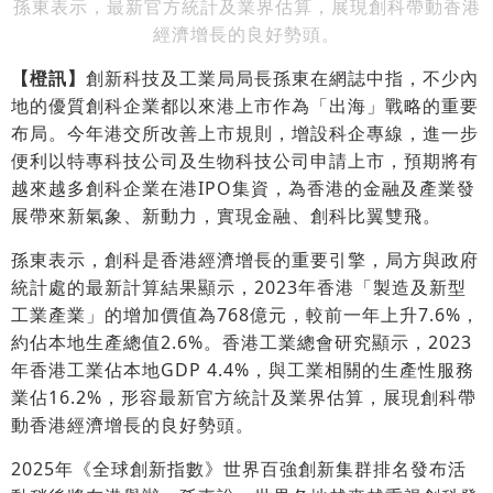
孫東表示，最新官方統計及業界估算，展現創科帶動香港
經濟增長的良好勢頭。
【橙訊】
創新科技及工業局局長孫東在網誌中指，不少內
地的優質創科企業都以來港上市作為「出海」戰略的重要
布局。今年港交所改善上市規則，增設科企專線，進一步
便利以特專科技公司及生物科技公司申請上市，預期將有
越來越多創科企業在港IPO集資，為香港的金融及產業發
展帶來新氣象、新動力，實現金融、創科比翼雙飛。
孫東表示，創科是香港經濟增長的重要引擎，局方與政府
統計處的最新計算結果顯示，2023年香港「製造及新型
工業產業」的增加價值為768億元，較前一年上升7.6%，
約佔本地生產總值2.6%。香港工業總會研究顯示，2023
年香港工業佔本地GDP 4.4%，與工業相關的生產性服務
業佔16.2%，形容最新官方統計及業界估算，展現創科帶
動香港經濟增長的良好勢頭。
2025年《全球創新指數》世界百強創新集群排名發布活