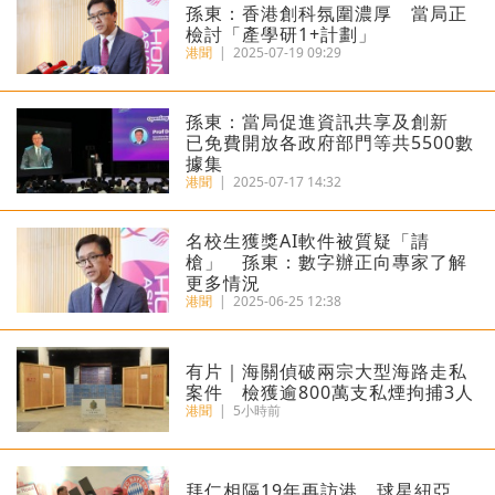
孫東：香港創科氛圍濃厚 當局正
檢討「產學研1+計劃」
港聞
|
2025-07-19 09:29
孫東：當局促進資訊共享及創新
已免費開放各政府部門等共5500數
據集
港聞
|
2025-07-17 14:32
名校生獲獎AI軟件被質疑「請
槍」 孫東：數字辦正向專家了解
更多情況
港聞
|
2025-06-25 12:38
有片｜海關偵破兩宗大型海路走私
案件 檢獲逾800萬支私煙拘捕3人
港聞
|
5小時前
拜仁相隔19年再訪港 球星紐亞、