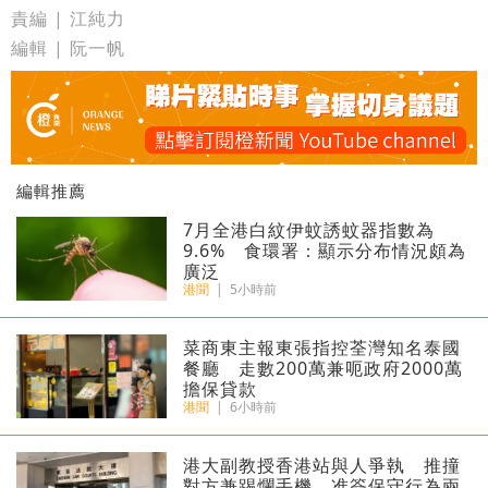
責編 | 江純力
編輯 | 阮一帆
編輯推薦
7月全港白紋伊蚊誘蚊器指數為
9.6% 食環署：顯示分布情況頗為
廣泛
港聞
|
5小時前
菜商東主報東張指控荃灣知名泰國
餐廳 走數200萬兼呃政府2000萬
擔保貸款
港聞
|
6小時前
港大副教授香港站與人爭執 推撞
對方兼踢爛手機 准簽保守行為兩