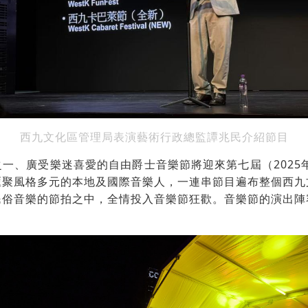
西九文化區管理局表演藝術行政總監譚兆民介紹節目
一、廣受樂迷喜愛的自由爵士音樂節將迎來第七屆（2025年
匯聚風格多元的本地及國際音樂人，一連串節目遍布整個西九
民俗音樂的節拍之中，全情投入音樂節狂歡。音樂節的演出陣