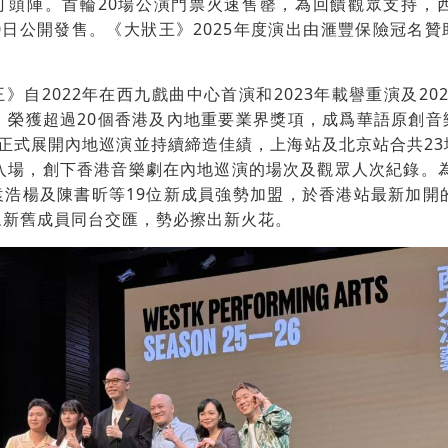
打頭陣。首輪20場公演門票火速售罄，為回饋觀眾支持，西
0日公開發售。《大狀王》2025年度演出由滙豐保險冠名
》自2022年在西九戲曲中心首演和2023年載譽重演及20
，榮獲超過20個香港及內地重要業界獎項，成爲華語原創
正式展開內地巡演並持續締造佳績，上海站及北京站合共2
觀眾入場，創下香港音樂劇在內地巡演的場次及觀眾人次紀錄。為
浩楊及陳書昕等19位新成員強勢加盟，於香港站最新加開
眾新舊成員同台交匯，勢必擦出新火花。