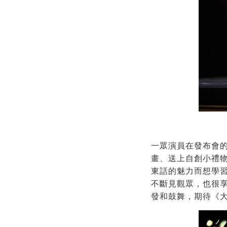
一眾演員在發布會
畫、送上自創小禮
東話的魅力而想學
不斷見觀眾，也很
發和鼓舞，期待《