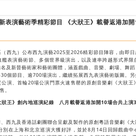
新表演藝術季精彩節目 《大狀王》載譽返港加開
（西九）公布西九演藝2025至2026精彩節目陣容，由即日起
旗艦表演藝術節、多個世界級演出，以及連串跨越形式界限
知名及新晉藝術家和藝術團體，涵蓋戲曲、音樂、劇場、舞蹈
30個節目、逾700場演出，繼續拓展西九表演藝術版圖。
公演、首輪20場公演門票火速售罄的原創音樂劇《大狀王
發售。
狀王》創內地巡演紀錄 八月載譽返港加開10場合共上演
作、西九及香港話劇團聯合呈獻及製作的原創粵語音樂劇《大
分別在上海和北京巡演大獲好評，並於8月14日回歸戲曲