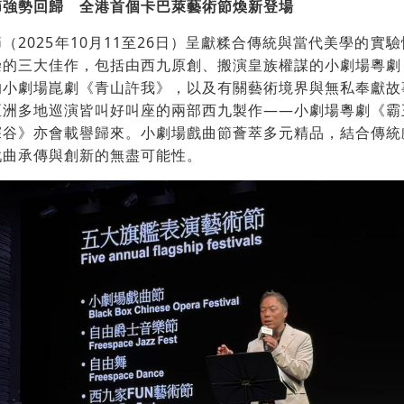
節強勢回歸 全港首個卡巴萊藝術節煥新登場
（2025年10月11至26日）呈獻糅合傳統與當代美學的實
崇的三大佳作，包括由西九原創、搬演皇族權謀的小劇場粵劇
的小劇場崑劇《青山許我》，以及有關藝術境界與無私奉獻故
亞洲多地巡演皆叫好叫座的兩部西九製作——小劇場粵劇《霸
探谷》亦會載譽歸來。小劇場戲曲節薈萃多元精品，結合傳統
戲曲承傳與創新的無盡可能性。