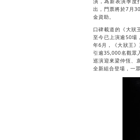
演，為新表演季度
出，門票將於7月3
金資助。
口碑載道的《大狀王
至今已上演逾50場
年6月，《大狀王》
引逾35,000名
巡演迎來梁仲恆、袁
全新組合登場，一