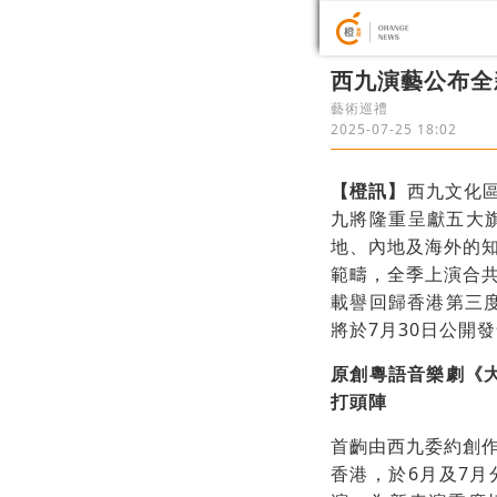
西九演藝公布全
藝術巡禮
2025-07-25 18:02
【橙訊】
西九文化區
九將隆重呈獻五大
地、內地及海外的
範疇，全季上演合共
載譽回歸香港第三度
將於7月30日公開
原創粵語音樂劇《大
打頭陣
首齣由西九委約創
香港，於6月及7月