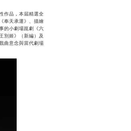
驗性作品，本屆精選全
《奉天承運》、描繪
事的小劇場崑劇《六
王別姬》（新編）及
戲曲意念與當代劇場