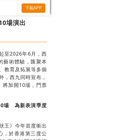
下載APP
10場演出
至2026年6月，西
的藝術體驗，匯聚本
、教育及拓展等多個
另外，西九同時宣布，
》將加開10場，門票
30場 為新表演季度
狀王》今年首度衝出
中心，於香港第三度公