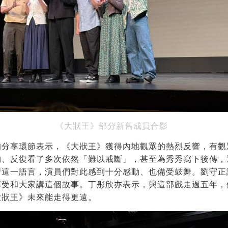
《大狀王》部分新舊成員合影
的分享環節表示，《大狀王》獲得內地觀眾的熱烈反響，有觀
物、反復看了多次依然「難以戒斷」，甚至為秀秀寫下後傳，
習這一語言，演員們對此感到十分感動、也備受鼓舞。劉守正
享受和大家講這個故事。丁彤欣亦表示，與這部戲走過五年，
大狀王》未來能走得更遠。