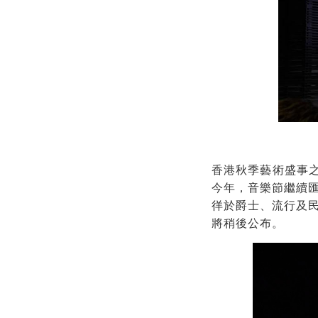
香港秋季藝術盛事之
今年，音樂節繼續
徉於爵士、流行及
將稍後公布。