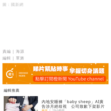
圖：國新網
責編 | 海源
編輯 | 覃旖
編輯推薦
內地安睡褲「baby sheep」AI廣
告涉月經歧視 公司致歉下架影片
兩岸
|
19小時前