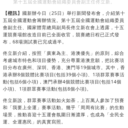
第十五屆全國運動會組織委員會副主任佟立新。
【橙訊】
國新辦今日（25日）舉行新聞發布會，介紹第十
五屆全國運動會籌辦情況。第十五屆全國運動會組織委員
會副主任、國家體育總局副局長佟立新在會上透露，十五
運競賽場館改造目前已全面收官，競賽總日程已正式發
布，68場測試賽已完成過半。
佟立新介紹，按照「廣東為主、港澳優先」的原則，綜合
考慮城市特色和項目優勢，充分尊重港澳意願，把比賽項
目分布在廣州、深圳、香港、澳門等19個城市。其中，香
港承辦8個競體比賽項目(包括39個小項)、1項群眾賽事活
動(包括6個小項)，澳門承辦4個競體比賽項目(包括14個
小項)、1項群眾賽事活動(包括8個小項)。
佟立新說，群眾賽事活動如火如荼，上百萬人參加了預賽
和「我要上全運」賽事活動。幾乎「周周有比賽」的生動
場景，推動喜迎十五運會氛圍日漸濃厚，也成為「全民全
運、全運惠民」的真實寫照。