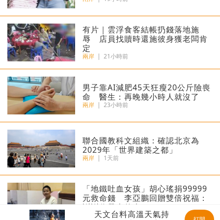
​有片｜雲浮食客結帳扔錢落地施
辱 店員找贖時還施彼身獲老闆肯
定
兩岸
|
21小時前
男子靠AI減肥45天狂瘦20公斤險喪
命 醫生：再晚幾小時人就沒了
兩岸
|
23小時前
聯合國教科文組織：確認北京為
2029年「世界建築之都」
兩岸
|
1天前
「地鐵吐血女孩」胡心瑤捐99999
元救命錢 李亞鵬回贈雙倍祝福：
謝謝你帶來的光
天文台料高溫天氣持
兩岸
|
1天前
打開