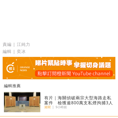
責編 | 江純力
編輯 | 奕冰
編輯推薦
有片｜海關偵破兩宗大型海路走私
案件 檢獲逾800萬支私煙拘捕3人
港聞
|
9小時前