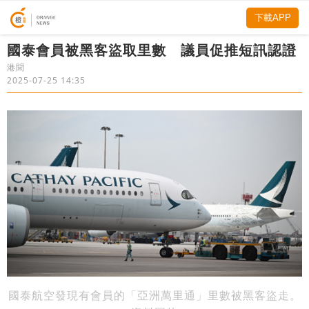
下載APP
國泰會員被黑客盜取里數 議員促推短訊認證
港聞
2025-07-25 14:35
國泰航空發現有會員的「亞洲萬里通」里數被黑客盜走。