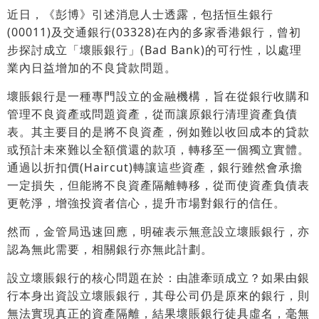
近日，《彭博》引述消息人士透露，包括恒生銀行
(00011)及交通銀行(03328)在內的多家香港銀行，曾初
步探討成立「壞賬銀行」(Bad Bank)的可行性，以處理
業內日益增加的不良貸款問題。
壞賬銀行是一種專門設立的金融機構，旨在從銀行收購和
管理不良資產或問題資產，從而讓原銀行清理資產負債
表。其主要目的是將不良資產，例如難以收回成本的貸款
或預計未來難以全額償還的款項，轉移至一個獨立實體。
通過以折扣價(Haircut)轉讓這些資產，銀行雖然會承擔
一定損失，但能將不良資產隔離轉移，從而使資產負債表
更乾淨，增強投資者信心，提升市場對銀行的信任。
然而，金管局迅速回應，明確表示無意設立壞賬銀行，亦
認為無此需要，相關銀行亦無此計劃。
設立壞賬銀行的核心問題在於：由誰牽頭成立？如果由銀
行本身出資設立壞賬銀行，其母公司仍是原來的銀行，則
無法實現真正的資產隔離，結果壞賬銀行徒具虛名，毫無