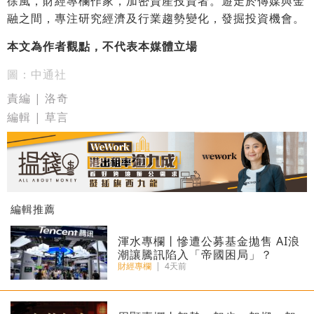
徐風，財經專欄作家，加密資產投資者。遊走於傳媒與金
融之間，專注研究經濟及行業趨勢變化，發掘投資機會。
本文為作者觀點，不代表本媒體立場
圖：中通社
責編 | 洛奇
編輯 | 草言
編輯推薦
渾水專欄丨慘遭公募基金拋售 AI浪
潮讓騰訊陷入「帝國困局」？
財經專欄
|
4天前