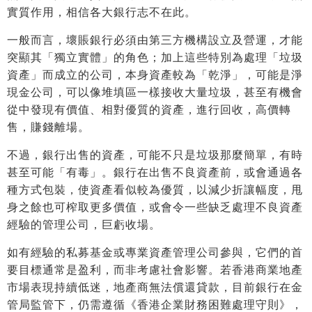
實質作用，相信各大銀行志不在此。
一般而言，壞賬銀行必須由第三方機構設立及營運，才能
突顯其「獨立實體」的角色；加上這些特別為處理「垃圾
資產」而成立的公司，本身資產較為「乾淨」，可能是淨
現金公司，可以像堆填區一樣接收大量垃圾，甚至有機會
從中發現有價值、相對優質的資產，進行回收，高價轉
售，賺錢離場。
不過，銀行出售的資產，可能不只是垃圾那麼簡單，有時
甚至可能「有毒」。銀行在出售不良資產前，或會通過各
種方式包裝，使資產看似較為優質，以減少折讓幅度，甩
身之餘也可榨取更多價值，或會令一些缺乏處理不良資產
經驗的管理公司，巨虧收場。
如有經驗的私募基金或專業資產管理公司參與，它們的首
要目標通常是盈利，而非考慮社會影響。若香港商業地產
市場表現持續低迷，地產商無法償還貸款，目前銀行在金
管局監管下，仍需遵循《香港企業財務困難處理守則》，