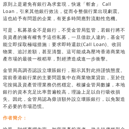
原則上是避免有銀行為求套現，快速「斬倉」 Call
Loan，引來其他銀行效法，從而令整個行業出現劇震。
這也給予有問題的企業，有更多時間應對流動性危機。
可是，私募基金不是銀行，不受金管局監管，若銀行將不
良資產的擁有權售予這些私募，一旦借款人違約，基金可
能立即採取極端措施：要求即時還款(Call Loan)、收回
物業、追討差額，甚至清盤。這可能成為壓垮香港商業地
產市場的最後一根稻草，對經濟造成進一步衝擊。
金管局高調否認設立壞賬銀行，顯示其對此持謹慎態度。
當前香港銀行業的主要問題集中在商業物業貸款，至於住
宅按揭及資產管理業務仍然穩定。根據金管局數據，本地
銀行的資本充足比率普遍較高，理論上足以自行吸收損
失。因此，金管局認為毋須額外設立壞賬銀行，以免製造
不必要的市場恐慌。
作者簡介：