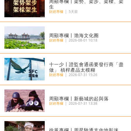
周顯專欄丨架勢、架步、架樑、架
生
財經專欄
|
5天前
周顯專欄丨渤海文化圈
財經專欄
|
2026-08-01 10:18
十一少丨證監會通函要發行商「盡
做」 槓桿產品太模糊
財經專欄
|
2026-07-31 15:26
周顯專欄丨新藝城的起與落
財經專欄
|
2026-07-31 13:38
徐風專欄丨周星馳透支內地影迷