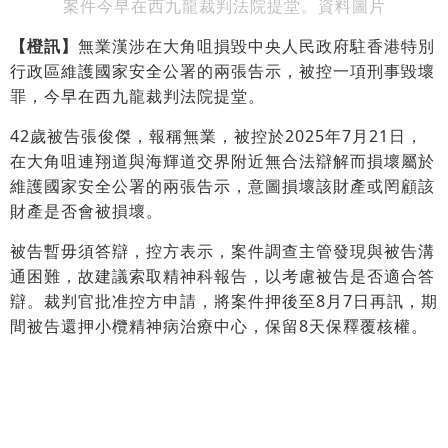
案件今早在西九龍裁判法院提堂。資料圖片
【橙訊】
無業漢涉在大角咀損毀中央人民政府駐香港特別
行政區維護國家安全公署的兩張告示，被控一項刑事毀壞
罪，今早在西九龍裁判法院提堂。
42歲被告張俊傑，報稱無業，被控於2025年7月21日，
在大角咀連翔道與海輝道交界附近無合法辯解而損壞屬於
維護國家安全公署的兩張告示，意圖損壞該財產或罔顧該
財產是否會被損壞。
被告暫毋須答辯，控方表示，案件調查主管發現與被告溝
通困難，故建議索取精神科報告，以考慮被告是否適合答
辯。裁判官批准控方申請，將案件押後至8月7日再訊，期
間被告還押小欖精神病治療中心，保留8天保釋覆核權。