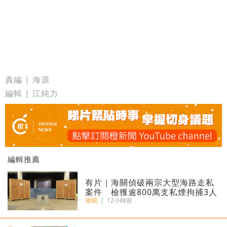
責編 | 海源
編輯 | 江純力
編輯推薦
有片｜海關偵破兩宗大型海路走私
案件 檢獲逾800萬支私煙拘捕3人
港聞
|
12小時前