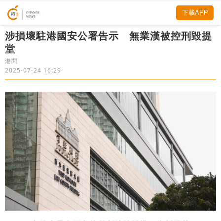
下載APP
涉損壞駐港國安公署告示 無業漢被控刑毀提
堂
港聞
2025-07-24 16:29