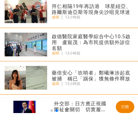
拜仁相隔19年再訪港 球星紐亞、
路爾斯迪亞斯等現身尖沙咀見球迷
港聞
|
12小時前
啟德醫院家庭醫學綜合中心10.5啟
用 盧寵茂：為市民提供額外診症
名額
港聞
|
13小時前
藥倍安心「吹哨者」鄭曦琳涉起底
被捕 稱已「踢保」獲無條件釋放
港聞
|
13小時前
交部：日方應正視國
日本廣島紀念
有片｜豪景花園大廈疑爆消防喉
打開
社會關切 切實履行
周年 高市
後樓梯慘變瀑布
擴散核武器的國際法
無核三原則
港聞
|
13小時前
務
5歲男童遭母虐待致死 法官斥社