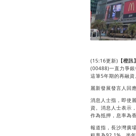
(15:16更新)
【橙訊
(00488)一直
這筆5年期的再融資
麗新發展發言人回
消息人士指，即使
資。消息人士表示
作為抵押，息率為香
報道指，長沙灣廣
租率為92.1%，半