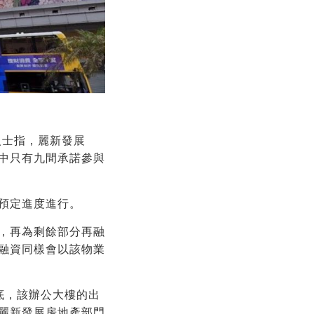
人士指，麗新發展
行中只有九間承諾參與
預定進度進行。
，再為剩餘部分再融
融資同樣會以該物業
底，該辦公大樓的出
內，麗新發展房地產部門