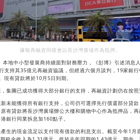
據報再融資同樣會以長沙灣廣場作為抵押。
】
本地中小型發展商持續面對財務壓力，《彭博》引述消息
力爭銀行支持其35億元再融資協議，但經過六個月談判，19家銀
。現有貸款將於10月5日到期。
應，集團已成功獲得大部分銀行的支持，再融資計劃仍在按照
麗新未能獲得所有銀行支持，公司仍可選擇先行償還部分貸款
，原有貸款將長沙灣廣場辦公大樓和購物中心作為抵押品，再
港銀行同業拆息加160點子。
場產生的現金流足以支付現有借款的利息支出。截至今年1月
年期租金收入為1.31億元，低於去年同期的1.43億元。期