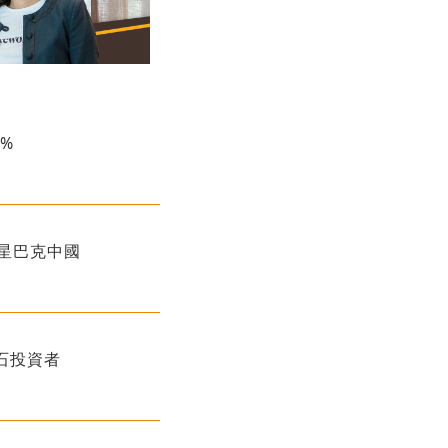
%
領星巴克中國
基石投資者