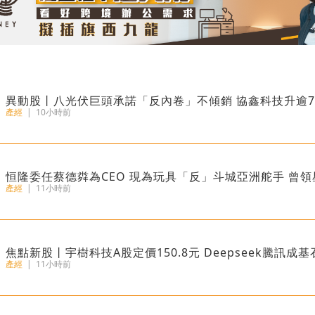
異動股丨八光伏巨頭承諾「反內卷」不傾銷 協鑫科技升逾7
產經
|
10小時前
恒隆委任蔡德粦為CEO 現為玩具「反」斗城亞洲舵手 曾
產經
|
11小時前
焦點新股丨宇樹科技A股定價150.8元 Deepseek騰訊成
產經
|
11小時前