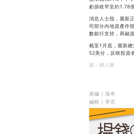
虧損收窄至約1.78
消息人士指，麗新正
司部分內地資產作
數銀行支持，再融
截至1月底，麗新總
52美分，反映投資
圖：網上圖
責編 | 洛奇
編輯 | 草言