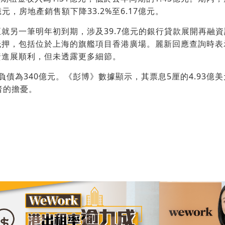
億元，房地產銷售額下降33.2%至6.17億元。
就另一筆明年初到期，涉及39.7億元的銀行貸款展開再融
抵押，包括位於上海的旗艦項目香港廣場。麗新回應查詢時表
資進展順利，但未透露更多細節。
負債為340億元。《彭博》數據顯示，其票息5厘的4.93億
者的擔憂。