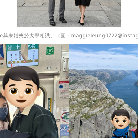
ie與未婚夫於大學相識。（圖：maggieleung0722@Insta