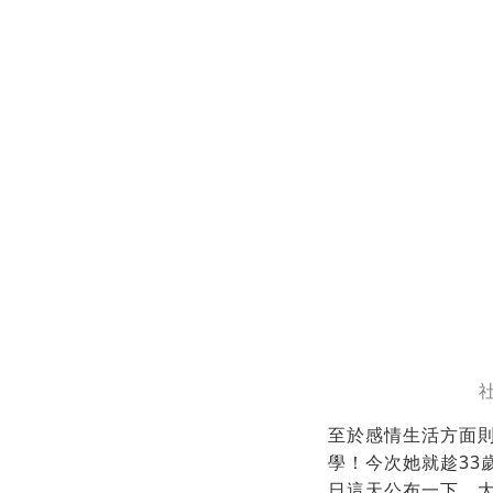
社
至於感情生活方面則
學！今次她就趁3
日這天公布一下，大