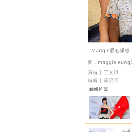
Maggie愛心爆棚
圖：maggieleung0
責編 | 丁文琪
編輯 | 駱曉苒
編輯推薦