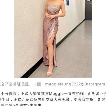
交平台常騷長腿。（圖：maggieleung0722@Instagra
十分低調，不多人知道其實Maggie一直有拍拖，而對象正
3歲生日，正式介紹這位男朋友讓大家認識，更官宣封盤，即
學同學>男朋友>未婚夫」。