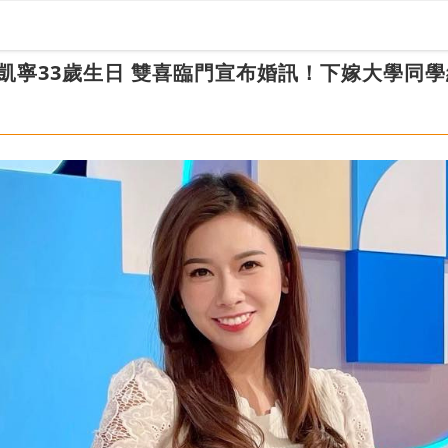
梁凱寧33歲生日 雙喜臨門宣布婚訊！下嫁大學同