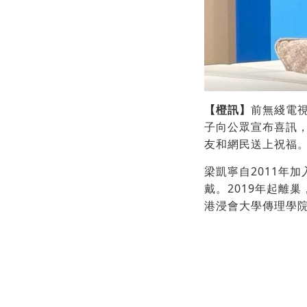
【橙訊】
前無綫電視
子向公眾宣布喜訊
友和網民送上祝福
梁凱寧自2011年
戴。2019年起離
港浸會大學傳理學