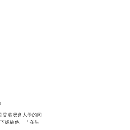
m）
是香港浸會大學的同
將下嫁給他：「在生