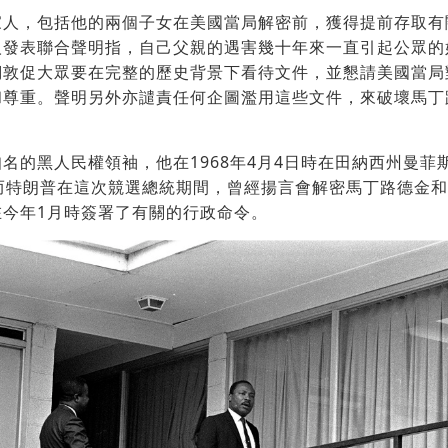
家人，包括他的兩個子女在美國當局解密前，獲得提前存取有
人發表聯合聲明指，自己父親的遇害幾十年來一直引起公眾的
們敦促大眾要在完整的歷史背景下看待文件，並懇請美國當局
和尊重。聲明另外亦譴責任何企圖濫用這些文件，來破壞馬丁
名的黑人民權領袖，他在1968年4月4日時在田納西州曼菲
。而特朗普在這次競選總統期間，曾經揚言會解密馬丁路德金
在今年1月時簽署了有關的行政命令。