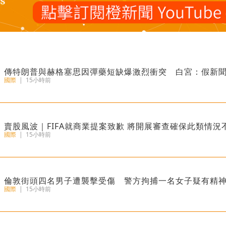
傳特朗普與赫格塞思因彈藥短缺爆激烈衝突 白宮：假新
國際
|
15小時前
​賣股風波｜FIFA就商業提案致歉 將開展審查確保
國際
|
15小時前
倫敦街頭四名男子遭襲擊受傷 警方拘捕一名女子疑有精
國際
|
15小時前