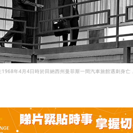
1968年4月4日時於田納西州曼菲斯一間汽車旅館遇刺身亡