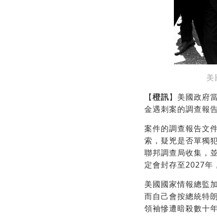
美
【
橙訊
】美國政府
金遇刺案的調查報
案件的調查報告文
索，疑兇是否單獨犯
聯邦調查局收集，
定會封存至2027
美國國家情報總監
而自己會按總統特
領袖慘遭暗殺數十