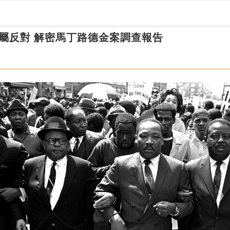
屬反對 解密馬丁路德金案調查報告