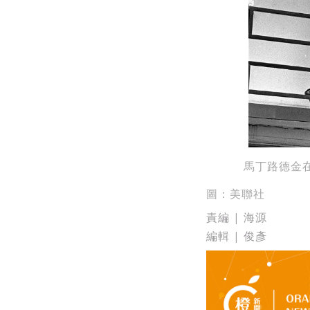
馬丁路德金在
圖：美聯社
責編 | 海源
編輯 | 俊彥