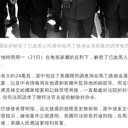
國政府解密了已故黑人民權領袖馬丁路德金遇刺案的調查報
當地時間周一（21日）在無視家屬的反對下，解密了已故黑
告。
件有大約24萬頁，當中包括了美國聯邦調查局在馬丁路德金
案，以及中央情報局在他遇刺前幾年監視他的細節等。而這些
並將其移交給國家檔案和記錄管理局後，一直都處於法院的封
年，但司法部請求了聯邦法官去提前解除封存令。
加巴德發表聲明指，這次披露的規模是史無前例，當中很多文
朗普指示，確保案件公開透明。美國司法部長邦迪則指，在馬
年後，美國人民應該要得到答案。