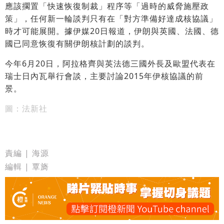
應該擱置「快速恢復制裁」程序等「過時的威脅施壓政
策」，任何新一輪談判只有在「對方準備好達成核協議」
時才可能展開。據伊媒20日報道，伊朗與英國、法國、德
國已同意恢復有關伊朗核計劃的談判。
今年6月20日，阿拉格齊與英法德三國外長及歐盟代表在
瑞士日內瓦舉行會談，主要討論2015年伊核協議的前
景。
圖：法新社
責編 | 海源
編輯 | 覃旖