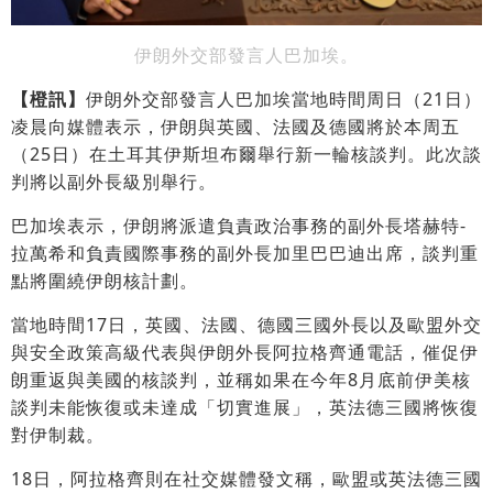
伊朗外交部發言人巴加埃。
【橙訊】
伊朗外交部發言人巴加埃當地時間周日（21日）
凌晨向媒體表示，伊朗與英國、法國及德國將於本周五
（25日）在土耳其伊斯坦布爾舉行新一輪核談判。此次談
判將以副外長級別舉行。
巴加埃表示，伊朗將派遣負責政治事務的副外長塔赫特-
拉萬希和負責國際事務的副外長加里巴巴迪出席，談判重
點將圍繞伊朗核計劃。
當地時間17日，英國、法國、德國三國外長以及歐盟外交
與安全政策高級代表與伊朗外長阿拉格齊通電話，催促伊
朗重返與美國的核談判，並稱如果在今年8月底前伊美核
談判未能恢復或未達成「切實進展」，英法德三國將恢復
對伊制裁。
18日，阿拉格齊則在社交媒體發文稱，歐盟或英法德三國