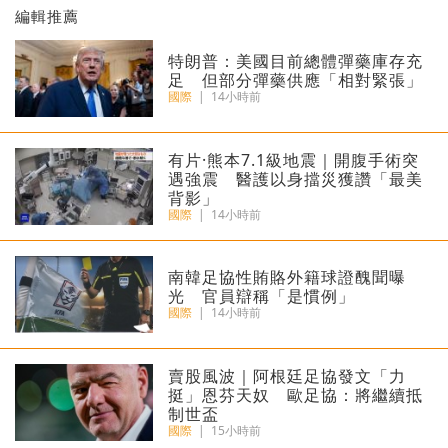
編輯推薦
特朗普：美國目前總體彈藥庫存充
足 但部分彈藥供應「相對緊張」
國際
|
14小時前
有片·熊本7.1級地震｜開腹手術突
遇強震 醫護以身擋災獲讚「最美
背影」
國際
|
14小時前
南韓足協性賄賂外籍球證醜聞曝
光 官員辯稱「是慣例」
國際
|
14小時前
​賣股風波｜阿根廷足協發文「力
挺」恩芬天奴 歐足協：將繼續抵
制世盃
國際
|
15小時前