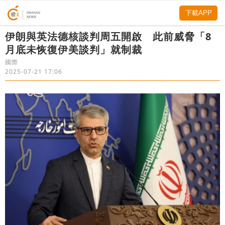
下載APP
伊朗與英法德核談判周五開啟 此前威脅「8
月底未恢復伊美談判」就制裁
國際
2025-07-21 17:06