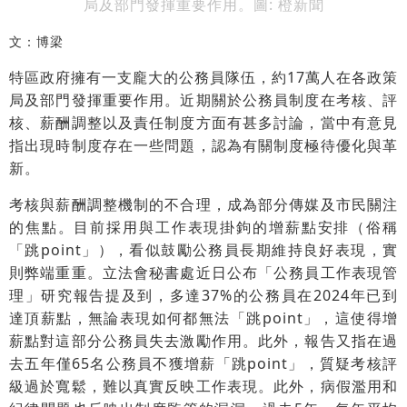
局及部門發揮重要作用。圖: 橙新聞
文：博梁
特區政府擁有一支龐大的公務員隊伍，約17萬人在各政策
局及部門發揮重要作用。近期關於公務員制度在考核、評
核、薪酬調整以及責任制度方面有甚多討論，當中有意見
指出現時制度存在一些問題，認為有關制度極待優化與革
新。
考核與薪酬調整機制的不合理，成為部分傳媒及市民關注
的焦點。目前採用與工作表現掛鉤的增薪點安排（俗稱
「跳point」），看似鼓勵公務員長期維持良好表現，實
則弊端重重。立法會秘書處近日公布「公務員工作表現管
理」研究報告提及到，多達37%的公務員在2024年已到
達頂薪點，無論表現如何都無法「跳point」，這使得增
薪點對這部分公務員失去激勵作用。此外，報告又指在過
去五年僅65名公務員不獲增薪「跳point」，質疑考核評
級過於寬鬆，難以真實反映工作表現。此外，病假濫用和