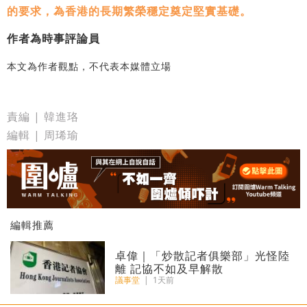
的要求，為香港的長期繁榮穩定奠定堅實基礎。
作者為時事評論員
本文為作者觀點，不代表本媒體立場
責編 | 韓進珞
編輯 | 周琋瑜
編輯推薦
卓偉｜「炒散記者俱樂部」光怪陸
離 記協不如及早解散
議事堂
|
1天前