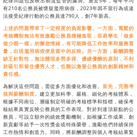
紀律問題也反映出制度監管的漏洞。過去5年，每年平均
有210名公務員被懷疑濫用病假，2023年因不當行為或違
法接受紀律行動的公務員達790人，創7年新高。
上述的問題帶來了一定程度的負面影響。一方面，寬鬆的
考核機制無法有效激勵公務員積極進取，容易孳生「做多
做少都一樣」的懈怠情緒，有可能降低工作效率和服務質
量，出現濫用病假便是當中的反映。另一方面，薪酬調整
缺乏針對性，無法體現多勞多得、優績優酬的原則，不利
於吸引和留住優秀人才，也難以激發公務員的創新精神和
責任感。
為解決這些問題，需從多方面優化和改善。
首先，完善考
核與薪酬制度。
建立更加科學、嚴格、細化的考核體系，
根據不同崗位、層級制定明確的考核標準和指標，確保考
核結果真實反映公務員的工作表現。對於到達頂薪點的公
務員，可設立額外的績效獎勵機制，如根據工作成果、創
新貢獻等給予一次性獎金或特殊榮譽，激勵他們持續保持
工作熱情和創造力。同時，將薪酬調整與個人考核結果緊