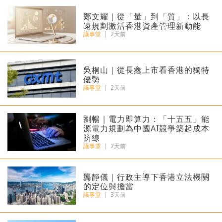
鄭文耀｜從「量」到「質」：以長
遠規劃激活香港資產管理新動能
議事堂
|
2天前
吳桐山｜從長鑫上市看香港的獨特
優勢
議事堂
|
2天前
劉暢｜電力即算力：「十五五」能
源電力規劃為中國AI競爭築起成本
防線
議事堂
|
2天前
龔靜儀｜行政主導下香港立法機關
的定位與擔當
議事堂
|
3天前