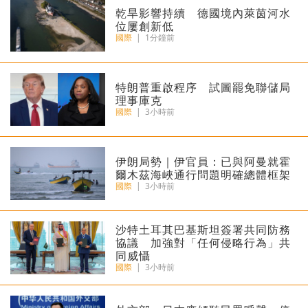
乾旱影響持續 德國境內萊茵河水
位屢創新低
國際
|
1分鐘前
特朗普重啟程序 試圖罷免聯儲局
理事庫克
國際
|
3小時前
伊朗局勢｜伊官員：已與阿曼就霍
爾木茲海峽通行問題明確總體框架
國際
|
3小時前
沙特土耳其巴基斯坦簽署共同防務
協議 加強對「任何侵略行為」共
同威懾
國際
|
3小時前