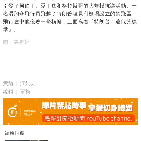
引發了阿伯丁、愛丁堡和格拉斯哥的大規模抗議活動。一
名滑翔傘飛行員飛越了特朗普坦貝利機場設立的禁飛區，
飛行途中他拖著一條橫幅，上面寫着「特朗普：遠低於標
準」。
圖：美聯社
責編 | 江純力
編輯 | 覃旖
編輯推薦