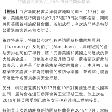
特朗普將於於7月25至29日訪問蘇格蘭。
【橙訊】
白宮新聞秘書萊維特當地時間周三（17日）表
示，美國總統特朗普將於7月25至29日訪問蘇格蘭，期間
將與英國首相施紀賢會面。若能成行，今次訪問將是特朗
普重返白宮以來首次訪英。
萊維特表示，特朗普今次行程將訪問蘇格蘭的坦貝利
（Turnberry）及阿伯丁（Aberdeen），與施紀賢的會
晤安排在阿伯丁舉行，將「完善美國和英國之間達成的偉
大貿易協議」，但她沒有提及具體日期。蘇格蘭政府此前
曾表示，這將是「促進蘇格蘭利益的機會」。本月初，蘇
格蘭警方證實正在為特朗普的來訪做準備，並透露可能會
部署數千名警員參與安全行動。
另外，特朗普還將於9月17日至19日對英國進行正式國事
訪問，屆時會在溫莎堡拜會英王查理斯三世。他上次在
2019年於英國受到已故英女王伊利沙伯二世的接見。
特朗普上次以總統身份訪問蘇格蘭是在2018年7月，當時