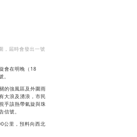
圍，屆時會發出一號
旋會在明晚（18
號。
關的強風區及外圍雨
有大浪及湧浪，市民
視乎該熱帶氣旋與珠
告信號。
00公里，預料向西北