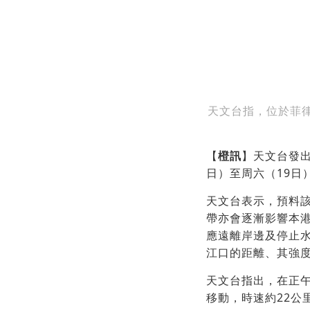
天文台指，位於菲
【
橙訊
】天文台發
日）至周六（19日
天文台表示，預料
帶亦會逐漸影響本
應遠離岸邊及停止
江口的距離、其強
天文台指出，在正午
移動，時速約22公