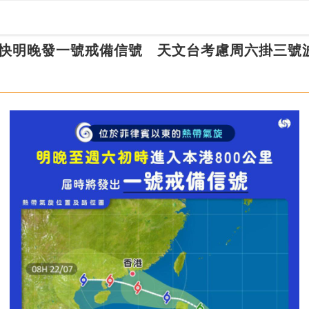
快明晚發一號戒備信號 天文台考慮周六掛三號