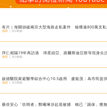
有片｜海關偵破兩宗大型海路走私案件 檢獲逾800萬支私
港聞
|
8小時前
拜仁相隔19年再訪港 球星紐亞、路爾斯迪亞斯等現身尖
港聞
|
8小時前
啟德醫院家庭醫學綜合中心10.5啟用 盧寵茂：為市民提
港聞
|
8小時前
藥倍安心「吹哨者」鄭曦琳涉起底被捕 稱已「踢保」獲