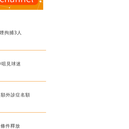
煙拘捕3人
沙咀見球迷
供額外診症名額
無條件釋放