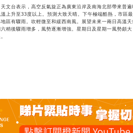
，天文台表示，高空反氣旋正為廣東沿岸及南海北部帶來普遍
溫上升至33度以上。預測大致天晴。下午極端酷熱，市區最
部地區有驟雨。吹輕微至和緩西南風。展望未來一兩日高溫天
期六稍後驟雨增多，風勢逐漸增強。星期日及星期一風勢頗大
浪。