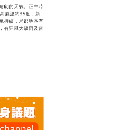
晴朗的天氣。正午時
高氣溫約35度，新
氣持續，局部地區有
，有狂風大驟雨及雷