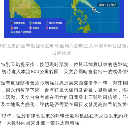
律賓以東的熱帶氣旋會在明晚至周六初時進入本港800公里範
戒備信號。
出特別天氣提示指，按照現時預測，位於菲律賓以東的熱帶氣
）初時進入本港800公里範圍，天文台屆時會發出一號戒備信
該熱帶氣旋隨後會逐步增強並靠近廣東西部沿岸一帶，與其相
港，周六稍後至下周一會有狂風大驟雨及雷暴，風勢頗大，海
水上活動。天文台會考慮在周六的日間發出三號強風信號，並
度及本地風力變化，評估是否需要在周日改發更高熱帶氣旋警
12時，位於菲律賓以東的熱帶低氣壓集結在馬尼拉以東約7
里，大致移向呂宋北部一帶並逐漸增強。