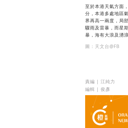
至於本港天氣方面
分，本港多處地區氣
界再高一兩度，局
驟雨及雷暴，而星
暴，海有大浪及湧
圖：天文台@FB
責編 | 江純力
編輯 | 俊彥