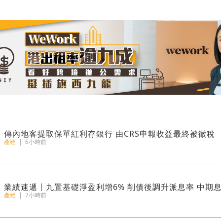
傳內地客提取保單紅利存銀行 由CRS申報收益最終被徵稅
產經
|
6小時前
業績速遞丨九置基礎淨盈利增6% 削債後調升派息率 中期
產經
|
7小時前