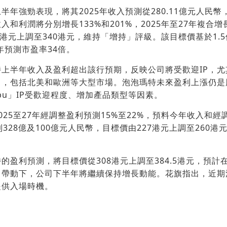
年強勁表現，將其2025年收入預測從280.11億元人民幣，
和利潤將分別增長133%和201%，2025年至27年複合增
0港元上調至340港元，維持「增持」評級。該目標價基於1.5倍
年預測市盈率34倍。
上半年收入及盈利超出該行預期，反映公司將受歡迎IP，尤其
力，包括北美和歐洲等大型市場。泡泡瑪特未來盈利上漲仍是
ubu」IP受歡迎程度、增加產品類型等因素。
025至27年經調整盈利預測15%至22%，預料今年收入和
達到328億及100億元人民幣，目標價由227港元上調至260
的盈利預測，將目標價從308港元上調至384.5港元，預計
出帶動下，公司下半年將繼續保持增長動能。花旗指出，近期
提供入場時機。