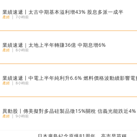
業績速遞丨太古中期基本溢利增43% 股息多派一成半
產經
|
7小時前
業績速遞｜太地上半年轉賺36億 中期息增6%
產經
|
8小時前
業績速遞丨中電上半年純利升6.6% 燃料價格波動續影響電
產經
|
8小時前
異動股丨傳美擬對多晶硅製品徵15%關稅 信義光能跌近4%
產經
|
9小時前
5歲男童遭母虐待致死 法官斥社工