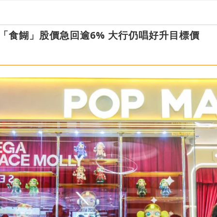
「食餬」股價急回逾6% 大行仍唱好升目標價