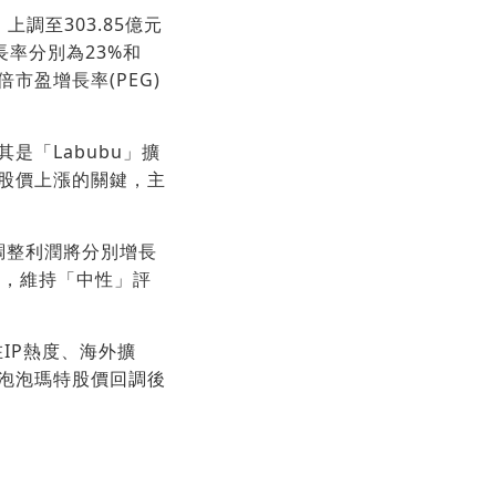
上調至303.85億元
長率分別為23%和
市盈增長率(PEG)
是「Labubu」擴
股價上漲的關鍵，主
經調整利潤將分別增長
港元，維持「中性」評
在IP熱度、海外擴
泡泡瑪特股價回調後