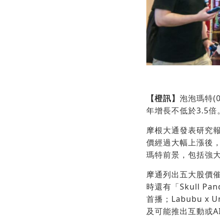
【橙訊】
泡泡瑪特(
年增長不低於3.5倍
摩根大通發表研究報
價經過大幅上漲後
瑪特前景，包括強大
摩通列出五大股價催
時還有「Skull Pa
首播；Labubu x
及可能推出互動或A