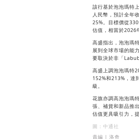
該行基於泡泡瑪特上半
人民幣，預計全年收入
25%。目標價從33
估值，相當於2026
高盛指出，泡泡瑪特
展到全球市場的能
要取決於非「Lab
高盛上調泡泡瑪特2
152%和213%，
級。
花旗亦調高泡泡瑪特
張、補貨和新品推
估值更具吸引力，
圖：中通社
責編 | 洛奇