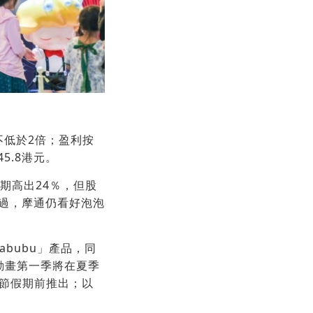
長不低於2倍；盈利按
5.8港元。
期高出24％，但股
過，摩通仍看好泡泡
bubu」產品，同
ds》動畫第一季將在夏季
節或春節假期前推出；以