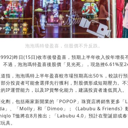
泡泡瑪特發盈喜，但股價不升反跌。
09992)昨日(15日)收市後發盈喜，預期上半年收入按年增
。不過，泡泡瑪特盈喜後股價「見光死」，現急挫6.61%至24
道指，泡泡瑪特上半年盈喜較市場預期高出50％，較該行預
，部分投資者可能會選擇先行獲利，對股價形成短期壓力。不
的IP運營能力，以及IP貨幣化能力，建議投資者逢低買入。
化劑，包括兩家新開業的「POPOP」珠寶店將銷售更多「La
nda」、「Molly」和「Dimoo」；《Labubu & Frien
 Uniqlo T恤將在8月推出；「Labubu 4.0」預計在聖誕
I玩具。