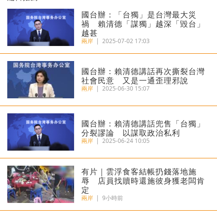
​國台辦：「台獨」是台灣最大災
禍 賴清德「謀獨」越深「毀台」
越甚
兩岸
|
2025-07-02 17:03
國台辦：賴清德講話再次撕裂台灣
社會民意 又是一通歪理邪說
兩岸
|
2025-06-30 15:07
國台辦：賴清德講話兜售「台獨」
分裂謬論 以謀取政治私利
兩岸
|
2025-06-24 10:05
​有片｜雲浮食客結帳扔錢落地施
辱 店員找贖時還施彼身獲老闆肯
定
兩岸
|
9小時前