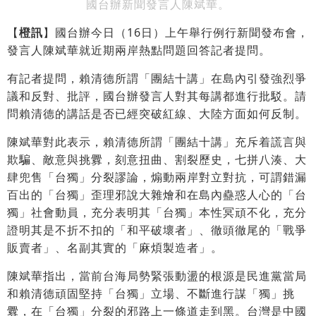
國台辦新聞發言人陳斌華。
【
橙訊
】國台辦今日（16日）上午舉行例行新聞發布會，
發言人陳斌華就近期兩岸熱點問題回答記者提問。
有記者提問，賴清德所謂「團結十講」在島內引發強烈爭
議和反對、批評，國台辦發言人對其每講都進行批駁。請
問賴清德的講話是否已經突破紅線、大陸方面如何反制。
陳斌華對此表示，賴清德所謂「團結十講」充斥着謊言與
欺騙、敵意與挑釁，刻意扭曲、割裂歷史，七拼八湊、大
肆兜售「台獨」分裂謬論，煽動兩岸對立對抗，可謂錯漏
百出的「台獨」歪理邪說大雜燴和在島內蠱惑人心的「台
獨」社會動員，充分表明其「台獨」本性冥頑不化，充分
證明其是不折不扣的「和平破壞者」、徹頭徹尾的「戰爭
販賣者」、名副其實的「麻煩製造者」。
陳斌華指出，當前台海局勢緊張動盪的根源是民進黨當局
和賴清德頑固堅持「台獨」立場、不斷進行謀「獨」挑
釁，在「台獨」分裂的邪路上一條道走到黑。台灣是中國