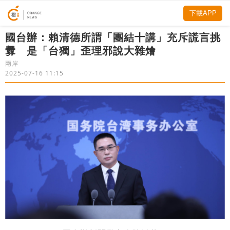
下載APP
​國台辦：賴清德所謂「團結十講」充斥謊言挑
釁 是「台獨」歪理邪說大雜燴
兩岸
2025-07-16 11:15