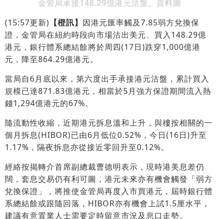
金管局承接148.29億港元沽盤。資料圖
(15:57更新)
【橙訊】
因港元匯率觸及7.85弱方兌換保
證，金管局在紐約時段向市場沽出美元、買入148.29億
港元，銀行體系總結餘將於周四(17日)跌穿1,000億港
元，降至864.29億港元。
當局自6月底以來，第六度出手承接港元沽盤，累計買入
規模已達871.83億港元，相當於5月強方保證期間流入熱
錢1,294億港元的67%。
隨流動性收縮，近期港元拆息溫和上升，與樓按相關的一
個月拆息(HIBOR)已由6月低位0.52%，今日(16日)升至
1.17%，隔夜拆息亦從接近零回升至0.12%。
經絡按揭轉介首席副總裁曹德明表示，現時港美息差仍
闊，套息交易仍有利可圖，港元未來亦有機會觸發「弱方
兌換保證」，將推使金管局再度入市買港元，屆時銀行體
系總結餘或跟隨回落，HIBOR亦有機會上試1.5厘水平，
建議有意置業人士需要定時留意市況及息口走勢。