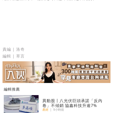
責編 | 洛奇
編輯 | 草言
編輯推薦
異動股丨八光伏巨頭承諾「反內
卷」不傾銷 協鑫科技升逾7%
產經
|
9小時前