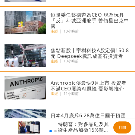
恒隆委任蔡德粦為CEO 現為玩具
「反」斗城亞洲舵手 曾領星巴克中
國
產經
|
10小時前
焦點新股丨宇樹科技A股定價150.8
元 Deepseek騰訊成基石投資者
產經
|
10小時前
Anthropic傳最快9月上市 投資者
不滿CEO屢談AI風險 憂影響推介
產經
|
11小時前
日本4月底斥6.28萬億日圓干預匯
市 破單日紀錄
特朗普：對多晶硅及其
產經
|
11小時前
打開
衍生產品加徵15%關